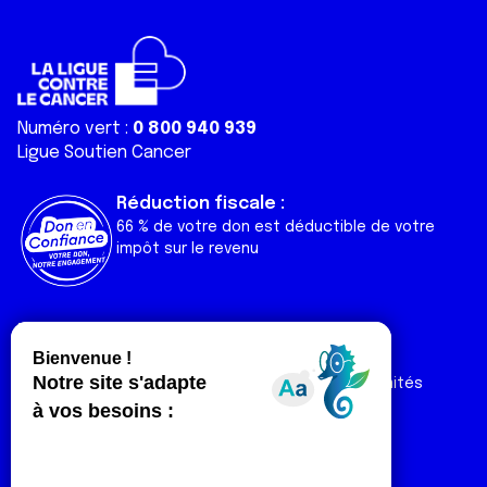
Numéro vert :
0 800 940 939
Ligue Soutien Cancer
Réduction fiscale :
66 % de votre don est déductible de votre
impôt sur le revenu
Liens utiles
Espaces
Nos actualités
Forum
Nos publications
Espace Ligue & comités
Contact
Espace chercheur
Devenir partenaire
Espace presse
Magazine Vivre
Intranet