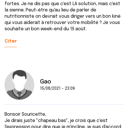
ou qu'ils ont collectées lors de votre utilisation de leurs
fortes. Je ne dis pas que c'est LA solution, mais c'est
services.
la sienne. Peut-être qu'au lieu de parler de
nutritionniste on devrait vous diriger vers un bon kiné
qui vous aiderait à retrouver votre mobilité ? Je vous
souhaite un bon week-end du 15 août.
Citer
Gao
15/08/2021 - 23:09
Bonsoir Souricette,
Je dirais juste "chapeau bas", je crois que c'est
l'expression pour dire que je m'incline, je suis d'accord