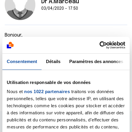
Dr A.Marceau
03/04/2020 - 17:50
Bonjour,
Le FEC 100 est un protocole de chimiothérapie
associant 5-FU + Epirubucine + Cyclophosphamide.
EC 100, c'est ce même protocole dans le 5-FU.
En revanche, AC 100, j'ignore ce que c'est, il faudrait le
Consentement
Détails
Paramètres des annonces
demander à votre oncologue.
Bien cordialement
Dr A.Marceau
Utilisation responsable de vos données
Nous et
nos 1022 partenaires
traitons vos données
Citer
personnelles, telles que votre adresse IP, en utilisant des
technologies comme les cookies pour stocker et accéder
à des informations sur votre appareil, afin de diffuser des
publicités et du contenu personnalisés, d'effectuer des
mesures de performance des publicités et du contenu,