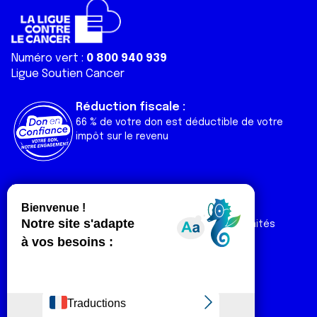
Numéro vert :
0 800 940 939
Ligue Soutien Cancer
Réduction fiscale :
66 % de votre don est déductible de votre
impôt sur le revenu
Liens utiles
Espaces
Nos actualités
Forum
Nos publications
Espace Ligue & comités
Contact
Espace chercheur
Devenir partenaire
Espace presse
Magazine Vivre
Intranet
Réseaux sociaux