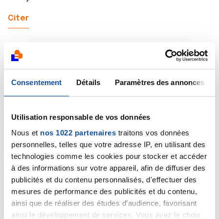
Citer
Consentement
Détails
Paramètres des annonces
Stephane14
04/09/2020 - 22:03
Utilisation responsable de vos données
Nous et
nos 1022 partenaires
traitons vos données
Bonsoir Babou
personnelles, telles que votre adresse IP, en utilisant des
Merci de votre message
technologies comme les cookies pour stocker et accéder
Oui tout se passe bien..on me débranche samedi vers
à des informations sur votre appareil, afin de diffuser des
16h
publicités et du contenu personnalisés, d'effectuer des
Bonne soirée
mesures de performance des publicités et du contenu,
Stéphane
ainsi que de réaliser des études d’audience, favorisant
ainsi le développement de services. Vous avez le choix
Citer