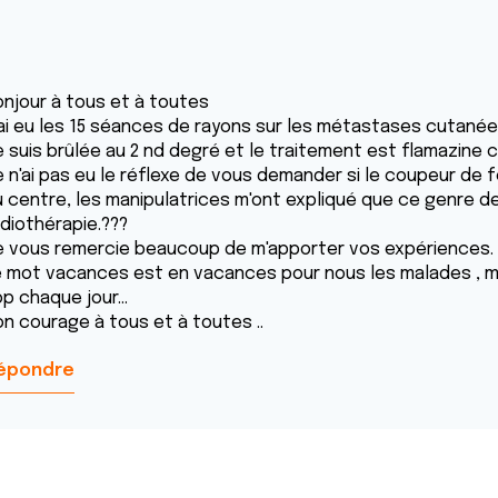
onjour à tous et à toutes
'ai eu les 15 séances de rayons sur les métastases cutanée
e suis brûlée au 2 nd degré et le traitement est flamazine 
e n'ai pas eu le réflexe de vous demander si le coupeur de f
u centre, les manipulatrices m'ont expliqué que ce genre d
adiothérapie.???
e vous remercie beaucoup de m'apporter vos expériences.
e mot vacances est en vacances pour nous les malades , ma
p chaque jour...
on courage à tous et à toutes ..
épondre