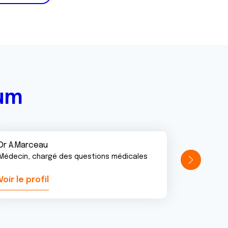
rum
Dr A.Marceau
Médecin, chargé des questions médicales
Voir le profil
Voir le pr