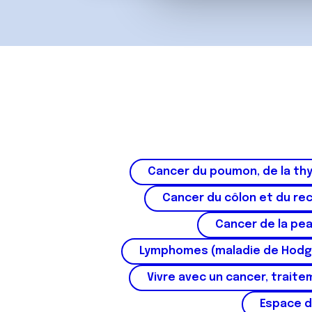
vous leur avez fournies ou qu'
u
c
o
n
s
e
n
t
e
m
Cancer du poumon, de la thy
e
n
Cancer du côlon et du re
t
Cancer de la pe
Lymphomes (maladie de Hodg
Vivre avec un cancer, traite
Espace d