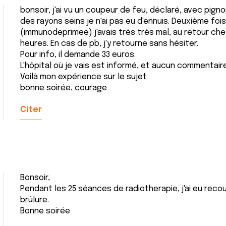
bonsoir, j'ai vu un coupeur de feu, déclaré, avec pign
des rayons seins je n'ai pas eu d'ennuis. Deuxième fo
(immunodeprimee) j'avais très très mal, au retour chez 
heures. En cas de pb, j'y retourne sans hésiter.
Pour info, il demande 33 euros.
L'hôpital où je vais est informé, et aucun commentair
Voilà mon expérience sur le sujet
bonne soirée, courage
Citer
Bonsoir,
Pendant les 25 séances de radiotherapie, j'ai eu reco
brûlure.
Bonne soirée