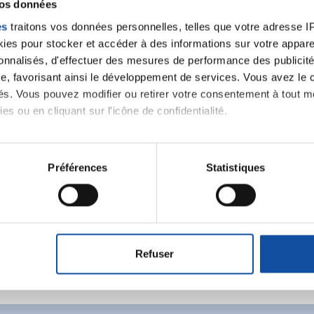
vos données
es
traitons vos données personnelles, telles que votre adresse IP,
es pour stocker et accéder à des informations sur votre appareil
sonnalisés, d'effectuer des mesures de performance des publicité
e, favorisant ainsi le développement de services. Vous avez le ch
ités. Vous pouvez modifier ou retirer votre consentement à tout 
es ou en cliquant sur l'icône de confidentialité.
imerions également :
Ecrire un commentair
tions sur votre localisation géographique qui peuvent être précis
Préférences
Statistiques
eil en l'analysant activement pour en relever les caractéristique
ancer une nouvelle discussion vous aurez besoin de vous 
aitement de vos données personnelles et définir vos préférences
er ou retirer votre consentement à tout moment à partir de la dé
Refuser
Se connecter
Créer un nouveau compte
e personnaliser le contenu et les annonces, d'offrir des fonctio
rafic. Nous partageons également des informations sur l'utilisati
, de publicité et d'analyse, qui peuvent combiner celles-ci avec