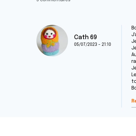
3 commentaires
B
J
Cath 69
J
05/07/2023 - 21:10
J
A
r
J
L
to
B
R