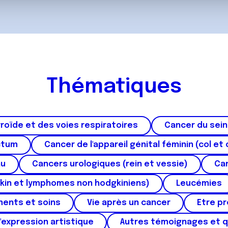
ils ont collectées lors de votre utilisation de leurs services.
Thématiques
roïde et des voies respiratoires
Cancer du sein
ctum
Cancer de l'appareil génital féminin (col et 
au
Cancers urologiques (rein et vessie)
Can
kin et lymphomes non hodgkiniens)
Leucémies
ments et soins
Vie après un cancer
Etre p
'expression artistique
Autres témoignages et 