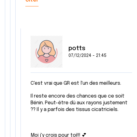
Citer
t
publicité et d'analyse, qui peuvent combiner celles-ci
avec d'autres informations que vous leur avez fournies
ou qu'ils ont collectées lors de votre utilisation de leurs
services.
potts
07/12/2024 - 21:45
C'est vrai que GR est l'un des meilleurs.
Il reste encore des chances que ce soit
Bénin. Peut-être dû aux rayons justement
?? Il y a parfois des tissus cicatriciels.
Moi j'y crois pour toi!!! 💕