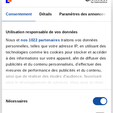
Consentement
Détails
Paramètres des annonces
Asoph
Utilisation responsable de vos données
07/12/2024 - 21:42
Nous et
nos 1022 partenaires
traitons vos données
personnelles, telles que votre adresse IP, en utilisant des
technologies comme les cookies pour stocker et accéder
Je suis contente pour toi de lire ces
à des informations sur votre appareil, afin de diffuser des
nouvelles positives et j’espère que tu seras
publicités et du contenu personnalisés, d'effectuer des
entendue pour le retrait de ton nodule
mesures de performance des publicités et du contenu,
douteux.
ainsi que de réaliser des études d’audience, favorisant
ainsi le développement de services. Vous avez le choix
quant à l'utilisation de vos données et à leurs finalités.
Me concernant oui je sais que l’IRM est très
sensible mais 2 mois plus tard il y a eu
Vous pouvez modifier ou retirer votre consentement à
S
l’angiomammographie… et elle a confirmé
tout moment en consultant la Déclaration relative aux
Nécessaires
é
l’IRM. Toutes les masses avaient grossi, une
cookies ou en cliquant sur l'icône de confidentialité.
l
quatrième est apparue et j’ai une prise de