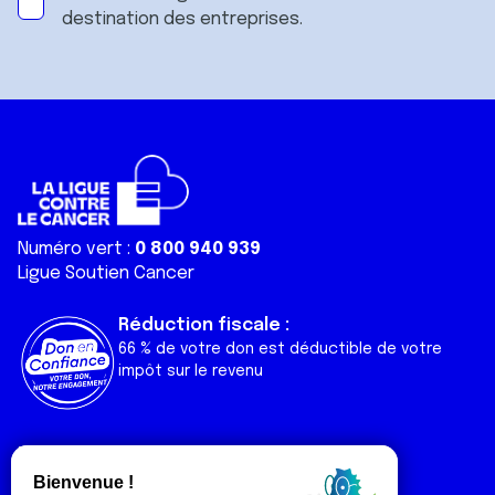
destination des entreprises.
Numéro vert :
0 800 940 939
Ligue Soutien Cancer
Réduction fiscale :
66 % de votre don est déductible de votre
impôt sur le revenu
Liens utiles
Espaces
Nos actualités
Forum