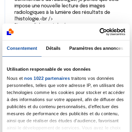
impose une nouvelle lecture des images
radiologiques à la lumière des résultats de
l'histologie.<br />
Bien cordialement<br />
Dr A.Marceau</p>[/quote]
Citer
Consentement
Détails
Paramètres des annonces
Utilisation responsable de vos données
Nous et
nos 1022 partenaires
traitons vos données
personnelles, telles que votre adresse IP, en utilisant des
Moufette
technologies comme les cookies pour stocker et accéder
17/10/2022 - 23:46
à des informations sur votre appareil, afin de diffuser des
publicités et du contenu personnalisés, d'effectuer des
mesures de performance des publicités et du contenu,
ainsi que de réaliser des études d’audience, favorisant
Bonsoir, le docteur Marceau a tout dit, mais je voulais
ainsi le développement de services. Vous avez le choix
juste vous envoyer tout mon soutien car votre