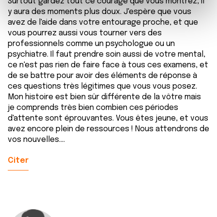
t
Les cookies nous permettent de personnaliser le contenu
Surtout gardez tout ce courage que vous montrez, il
e
y aura des moments plus doux. J'espère que vous
et les annonces, d'offrir des fonctionnalités relatives aux
avez de l'aide dans votre entourage proche, et que
m
médias sociaux et d'analyser notre trafic. Nous
vous pourrez aussi vous tourner vers des
e
partageons également des informations sur l'utilisation de
professionnels comme un psychologue ou un
n
notre site avec nos partenaires de médias sociaux, de
psychiatre. Il faut prendre soin aussi de votre mental,
t
publicité et d'analyse, qui peuvent combiner celles-ci
ce n'est pas rien de faire face à tous ces examens, et
avec d'autres informations que vous leur avez fournies
de se battre pour avoir des éléments de réponse à
ou qu'ils ont collectées lors de votre utilisation de leurs
ces questions très légitimes que vous vous posez.
services.
Mon histoire est bien sûr différente de la vôtre mais
je comprends très bien combien ces périodes
d'attente sont éprouvantes. Vous êtes jeune, et vous
avez encore plein de ressources ! Nous attendrons de
vos nouvelles....
Citer