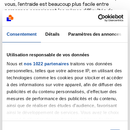
vous, l'entraide est beaucoup plus facile entre
personnes connaissant les mêmes difficultés de
santé.
Bien cordialement
Dr A.Marceau
Consentement
Détails
Paramètres des annonces
Citer
Utilisation responsable de vos données
Nous et
nos 1022 partenaires
traitons vos données
personnelles, telles que votre adresse IP, en utilisant des
technologies comme les cookies pour stocker et accéder
rob
à des informations sur votre appareil, afin de diffuser des
27/01/2020 - 15:53
publicités et du contenu personnalisés, d'effectuer des
mesures de performance des publicités et du contenu,
ainsi que de réaliser des études d’audience, favorisant
ainsi le développement de services. Vous avez le choix
bonjour,
quant à l'utilisation de vos données et à leurs finalités.
vous ètes jeune et courageuse,c'est vrai qu'une
Vous pouvez modifier ou retirer votre consentement à
S
récidive n'est jamais agréable,vous allez repartir au