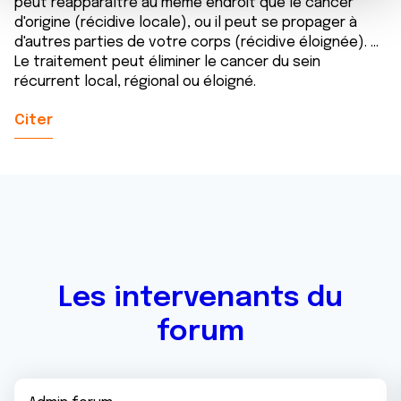
m
médias sociaux et d'analyser notre trafic. Nous
peut réapparaître au même endroit que le cancer
d'origine (récidive locale), ou il peut se propager à
e
partageons également des informations sur l'utilisation de
d'autres parties de votre corps (récidive éloignée). ...
n
notre site avec nos partenaires de médias sociaux, de
Le traitement peut éliminer le cancer du sein
t
publicité et d'analyse, qui peuvent combiner celles-ci
récurrent local, régional ou éloigné.
avec d'autres informations que vous leur avez fournies
ou qu'ils ont collectées lors de votre utilisation de leurs
Citer
services.
Les intervenants du
forum