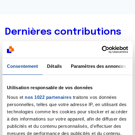
Dernières contributions
27/01/2020
Commentaire
de la discussion
ablation
prophylactique d'un sein
Consentement
Détails
Paramètres des annonces
27/01/2020
Commentaire
de la discussion
Récidive d'un
Utilisation responsable de vos données
cancer du sein
Nous et
nos 1022 partenaires
traitons vos données
personnelles, telles que votre adresse IP, en utilisant des
27/01/2020
technologies comme les cookies pour stocker et accéder
Commentaire
de la discussion
re pour toux qui
à des informations sur votre appareil, afin de diffuser des
dur
publicités et du contenu personnalisés, d'effectuer des
mesures de performance des publicités et du contenu,