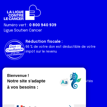
Numéro vert :
0 800 940 939
Ligue Soutien Cancer
Réduction fiscale :
66 % de votre don est déductible de votre
impôt sur le revenu
Liens utiles
Espaces
Nos actualités
Forum
Nos publications
Espace Ligue & comités
Contact
Espace chercheur
Devenir partenaire
Espace presse
Magazine Vivre
Intranet