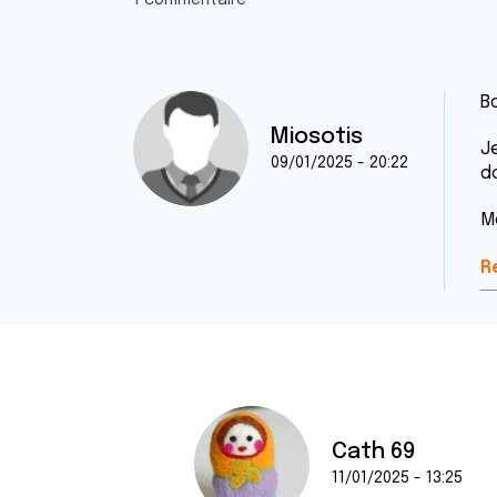
1 commentaire
Bo
Miosotis
J
09/01/2025 - 20:22
do
M
R
Cath 69
11/01/2025 - 13:25