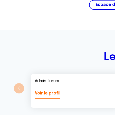
m
Espace d
e
n
t
Le
Admin forum
Voir le profil