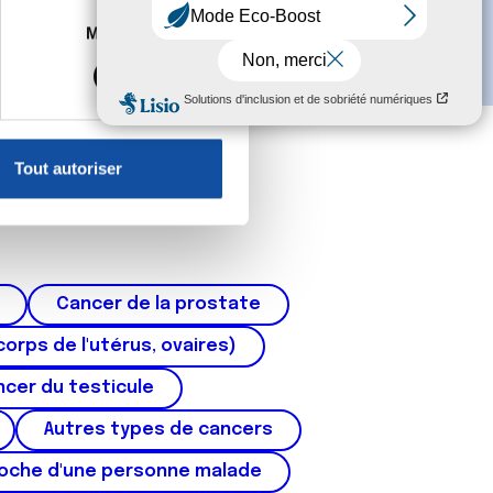
es à plusieurs mètres près
Marketing
s spécifiques (empreintes
, reportez-vous à la
section «
claration sur les cookies.
Tout autoriser
nnalités relatives aux médias
on de notre site avec nos
 d'autres informations que
Cancer de la prostate
corps de l'utérus, ovaires)
cer du testicule
Autres types de cancers
roche d'une personne malade