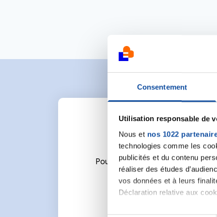
Consentement
Utilisation responsable de 
Nous et
nos 1022 partenair
technologies comme les cooki
publicités et du contenu per
Pour écrire un commentaire ou l
réaliser des études d’audienc
vos données et à leurs final
Déclaration relative aux cooki
Si vous le permettez, nous a