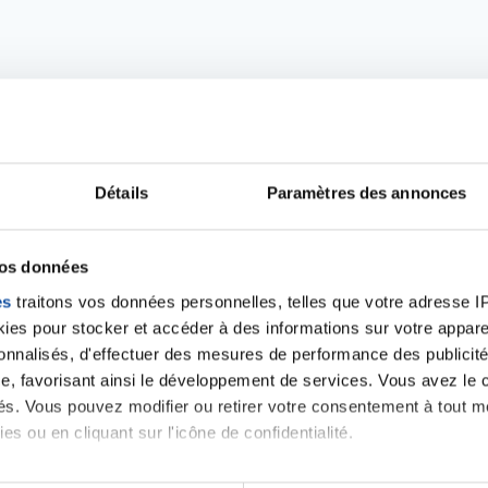
Détails
Paramètres des annonces
vos données
Ecrire un commentair
es
traitons vos données personnelles, telles que votre adresse IP,
es pour stocker et accéder à des informations sur votre appareil
sonnalisés, d'effectuer des mesures de performance des publicité
ancer une nouvelle discussion vous aurez besoin de vous 
e, favorisant ainsi le développement de services. Vous avez le ch
ités. Vous pouvez modifier ou retirer votre consentement à tout 
es ou en cliquant sur l'icône de confidentialité.
Se connecter
Créer un nouveau compte
imerions également :