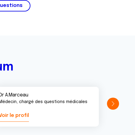
questions
rum
Dr A.Marceau
Médecin, chargé des questions médicales
Voir le profil
Voir le pr