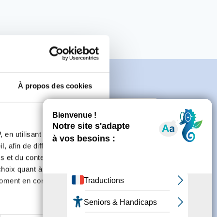
À propos des cookies
e
 en utilisant des
, afin de diffuser des
s et du contenu, ainsi que de
connecter ou de créer un compte.
oix quant à l'utilisation de
moment en consultant la