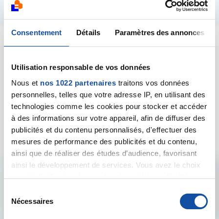
Répondre
Consentement
Détails
Paramètres des annonces
Utilisation responsable de vos données
Nous et
nos 1022 partenaires
traitons vos données
personnelles, telles que votre adresse IP, en utilisant des
technologies comme les cookies pour stocker et accéder
Les intervenants du
à des informations sur votre appareil, afin de diffuser des
forum
publicités et du contenu personnalisés, d'effectuer des
mesures de performance des publicités et du contenu,
ainsi que de réaliser des études d’audience, favorisant
ainsi le développement de services. Vous avez le choix
Admin forum
quant à l'utilisation de vos données et à leurs finalités.
Vous pouvez modifier ou retirer votre consentement à
S
Voir le profil
tout moment en consultant la Déclaration relative aux
Nécessaires
é
cookies ou en cliquant sur l'icône de confidentialité.
l