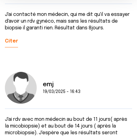
e
partageons également des informations sur l'utilisation de
n
notre site avec nos partenaires de médias sociaux, de
J'ai contacté mon médecin, qui me dit qu'il va essayer
t
publicité et d'analyse, qui peuvent combiner celles-ci
d'avoir un rdv gynéco, mais sans les résultats de
avec d'autres informations que vous leur avez fournies
biopsie il garanti rien. Résultat dans 8jours.
ou qu'ils ont collectées lors de votre utilisation de leurs
services.
Citer
emj
19/03/2025 - 16:43
J'ai rdv avec mon médecin au bout de 11 jours( après
la micobiopsie) et au bout de 14 jours ( après la
microbiopsie). J'espère que les résultats seront