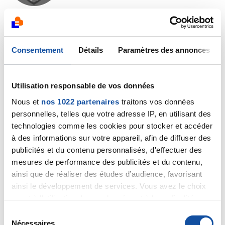
La mammo, l'echo et biopsie on étais fais dans un
centre de radio, écho, mammo de la ville et les
Consentement
Détails
Paramètres des annonces
résultats seront envoyés à mon médecin traitant qui
doit m'apeller quand il auras les résultat, et c'est à
moi de contacter le gynécologue
Utilisation responsable de vos données
Citer
Nous et
nos 1022 partenaires
traitons vos données
personnelles, telles que votre adresse IP, en utilisant des
technologies comme les cookies pour stocker et accéder
à des informations sur votre appareil, afin de diffuser des
publicités et du contenu personnalisés, d'effectuer des
mesures de performance des publicités et du contenu,
jojo27
ainsi que de réaliser des études d’audience, favorisant
18/03/2025 - 10:45
ainsi le développement de services. Vous avez le choix
quant à l'utilisation de vos données et à leurs finalités.
Vous pouvez modifier ou retirer votre consentement à
S
tout moment en consultant la Déclaration relative aux
Nécessaires