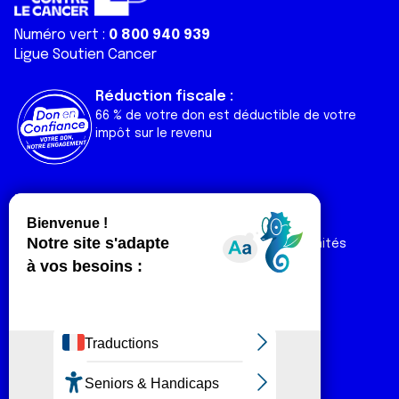
Numéro vert :
0 800 940 939
Ligue Soutien Cancer
Réduction fiscale :
66 % de votre don est déductible de votre
impôt sur le revenu
Liens utiles
Espaces
Nos actualités
Forum
Nos publications
Espace Ligue & comités
Contact
Espace chercheur
Devenir partenaire
Espace presse
Magazine Vivre
Intranet
Réseaux sociaux