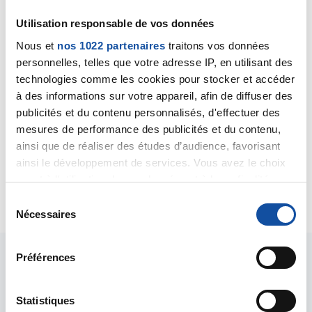
Utilisation responsable de vos données
Nous et
nos 1022 partenaires
traitons vos données
Manou23974
personnelles, telles que votre adresse IP, en utilisant des
30/11/2020 - 06:48
technologies comme les cookies pour stocker et accéder
à des informations sur votre appareil, afin de diffuser des
publicités et du contenu personnalisés, d'effectuer des
mesures de performance des publicités et du contenu,
Merci beaucoup
J'ai peur qu'elle baisse les bras et qu'elle ne veuille
ainsi que de réaliser des études d’audience, favorisant
pas ce rebattre..
ainsi le développement de services. Vous avez le choix
quant à l'utilisation de vos données et à leurs finalités.
Citer
Vous pouvez modifier ou retirer votre consentement à
S
tout moment en consultant la Déclaration relative aux
Nécessaires
é
cookies ou en cliquant sur l'icône de confidentialité.
l
e
Préférences
Si vous le permettez, nous aimerions également :
c
Collecter des informations sur votre localisation
t
géographique qui peuvent être précises à plusieurs
i
Statistiques