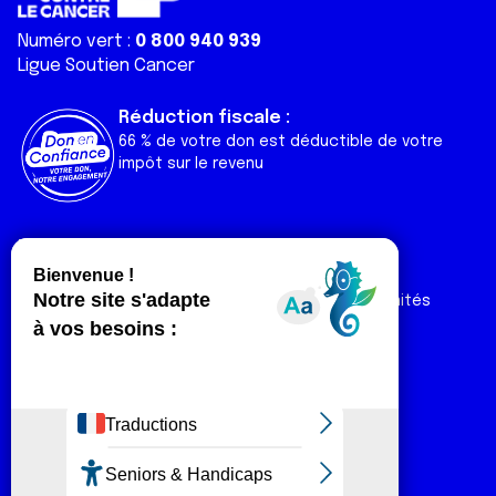
Numéro vert :
0 800 940 939
Ligue Soutien Cancer
Réduction fiscale :
66 % de votre don est déductible de votre
impôt sur le revenu
Liens utiles
Espaces
Nos actualités
Forum
Nos publications
Espace Ligue & comités
Contact
Espace chercheur
Devenir partenaire
Espace presse
Magazine Vivre
Intranet
Réseaux sociaux