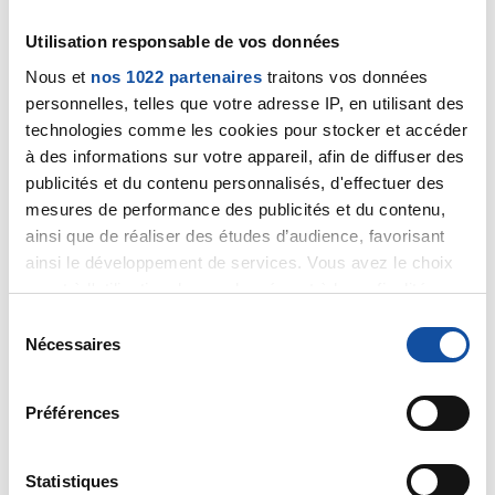
Utilisation responsable de vos données
Nous et
nos 1022 partenaires
traitons vos données
personnelles, telles que votre adresse IP, en utilisant des
Souricette
technologies comme les cookies pour stocker et accéder
23/12/2024 - 11:26
à des informations sur votre appareil, afin de diffuser des
publicités et du contenu personnalisés, d'effectuer des
mesures de performance des publicités et du contenu,
ainsi que de réaliser des études d’audience, favorisant
Pour tous les deux, deux wagons de plus qui vont
ainsi le développement de services. Vous avez le choix
traverser toute la France pour vous rejoindre.
Courage les amis.
quant à l'utilisation de vos données et à leurs finalités.
Vous pouvez modifier ou retirer votre consentement à
S
Citer
tout moment en consultant la Déclaration relative aux
Nécessaires
é
cookies ou en cliquant sur l'icône de confidentialité.
l
e
Préférences
Si vous le permettez, nous aimerions également :
c
Collecter des informations sur votre localisation
t
géographique qui peuvent être précises à plusieurs
i
Statistiques
IceVIE