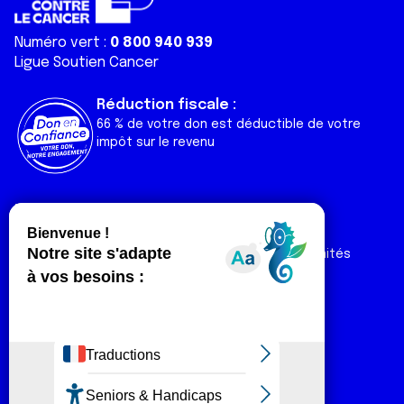
Numéro vert :
0 800 940 939
Ligue Soutien Cancer
Réduction fiscale :
66 % de votre don est déductible de votre
impôt sur le revenu
Liens utiles
Espaces
Nos actualités
Forum
Nos publications
Espace Ligue & comités
Contact
Espace chercheur
Devenir partenaire
Espace presse
Magazine Vivre
Intranet
Réseaux sociaux