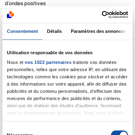
d’ondes positives
Allez allez
Tchou tchou
Consentement
Détails
Paramètres des annonces
Citer
Utilisation responsable de vos données
Nous et
nos 1022 partenaires
traitons vos données
personnelles, telles que votre adresse IP, en utilisant des
technologies comme les cookies pour stocker et accéder
à des informations sur votre appareil, afin de diffuser des
Sandrine Tom Mat Mil
publicités et du contenu personnalisés, d'effectuer des
14/01/2025 - 16:57
mesures de performance des publicités et du contenu,
ainsi que de réaliser des études d’audience, favorisant
ainsi le développement de services. Vous avez le choix
Bonjour
quant à l'utilisation de vos données et à leurs finalités.
Vous pouvez modifier ou retirer votre consentement à
S
Désolée du retard 🙄
tout moment en consultant la Déclaration relative aux