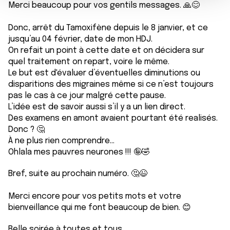
Merci beaucoup pour vos gentils messages. 🙏😊
e
partageons également des informations sur l'utilisation de
n
notre site avec nos partenaires de médias sociaux, de
Donc, arrêt du Tamoxifène depuis le 8 janvier, et ce
t
publicité et d'analyse, qui peuvent combiner celles-ci
jusqu’au 04 février, date de mon HDJ.
avec d'autres informations que vous leur avez fournies
On refait un point à cette date et on décidera sur
ou qu'ils ont collectées lors de votre utilisation de leurs
quel traitement on repart, voire le même.
services.
Le but est d'évaluer d’éventuelles diminutions ou
disparitions des migraines même si ce n’est toujours
pas le cas à ce jour malgré cette pause.
L’idée est de savoir aussi s’il y a un lien direct.
Des examens en amont avaient pourtant été realisés.
Donc ? 🤔
À ne plus rien comprendre…
Ohlala mes pauvres neurones !!! 🤪🤣
Bref, suite au prochain numéro. 🤔😉
Merci encore pour vos petits mots et votre
bienveillance qui me font beaucoup de bien. 😊
Belle soirée à toutes et tous.