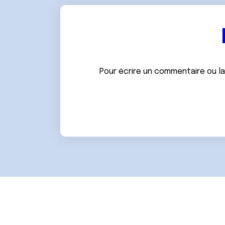
e
n
t
e
m
e
Pour écrire un commentaire ou l
n
t