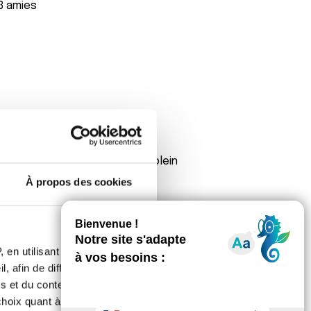
 3 amies
uper beau soleil. Courage et plein
À propos des cookies
 en utilisant des
, afin de diffuser des
s et du contenu, ainsi que de
oix quant à l'utilisation de