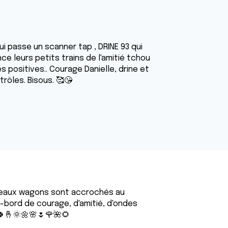
 passe un scanner tap , DRINE 93 qui
ce leurs petits trains de l'amitié tchou
 positives.. Courage Danielle, drine et
rôles. Bisous. 🥰😘
uveaux wagons sont accrochés au
ras-bord de courage, d'amitié, d'ondes
🍀🤞🌞🌼🌸🌷🌹🌺🌻