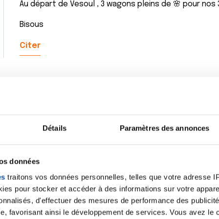
Au départ de Vesoul , 3 wagons pleins de 🌸 pour nos
Bisous
Citer
Je rajoute trois wagons en partance de où il fait un s
de bonnes choses.
Détails
Paramètres des annonces
Citer
vos données
es
traitons vos données personnelles, telles que votre adresse IP,
es pour stocker et accéder à des informations sur votre appareil
sonnalisés, d'effectuer des mesures de performance des publicité
e, favorisant ainsi le développement de services. Vous avez le ch