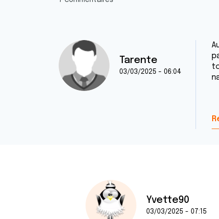
7 commentaires
A
pa
Tarente
t
03/03/2025 - 06:04
n
C
R
Yvette90
03/03/2025 - 07:15