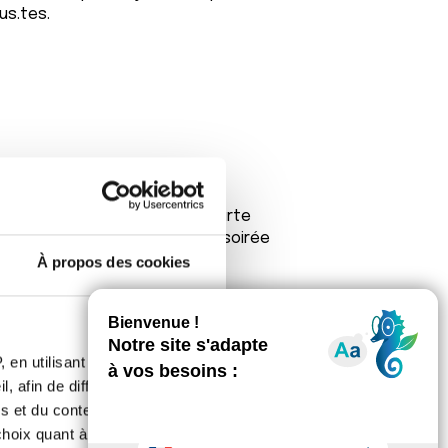
us.tes.
me réussi a faire une belle tourte
aussi la savourer , très bonne soirée
À propos des cookies
 en utilisant des
, afin de diffuser des
s et du contenu, ainsi que de
oix quant à l'utilisation de
que la journée s'est bien passée...