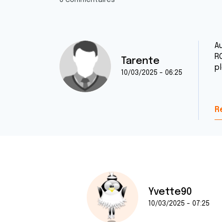
8 commentaires
A
RO
Tarente
p
10/03/2025 - 06:25
C
R
Yvette90
10/03/2025 - 07:25