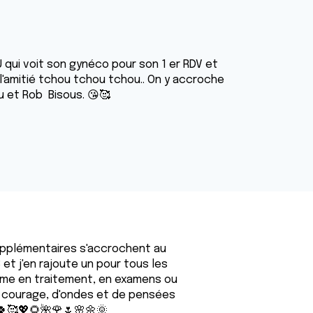
qui voit son gynéco pour son 1 er RDV et
 l'amitié tchou tchou tchou.. On y accroche
u et Rob Bisous. 😘🥰
supplémentaires s'accrochent au
 et j'en rajoute un pour tous les
ême en traitement, en examens ou
de courage, d'ondes et de pensées
🍀🥰💖🌻🌺🌹🌷🌸🌼🌞