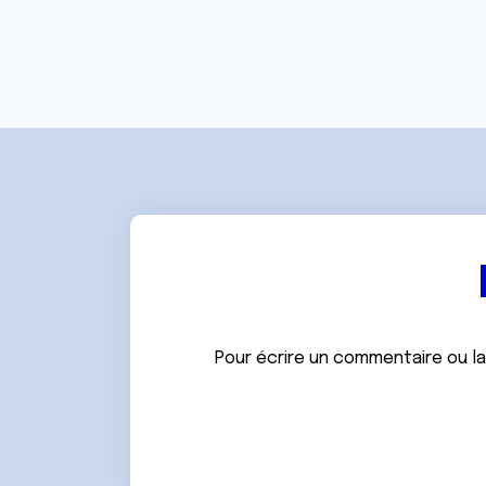
e
n
t
e
m
e
n
t
Pour écrire un commentaire ou l