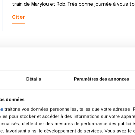
train de Marylou et Rob. Très bonne journée à vous to
Citer
Merci a vous tous pour votre soutien , j'ai tout de mê
pour ce soir , maintenant reste plus ka la dévorer et 
a tout le monde ....
Détails
Paramètres des annonces
Citer
vos données
es
traitons vos données personnelles, telles que votre adresse IP,
es pour stocker et accéder à des informations sur votre appareil
sonnalisés, d'effectuer des mesures de performance des publicité
e, favorisant ainsi le développement de services. Vous avez le ch
Merci à vous pour vos pensées ! Contente de lire Rob 