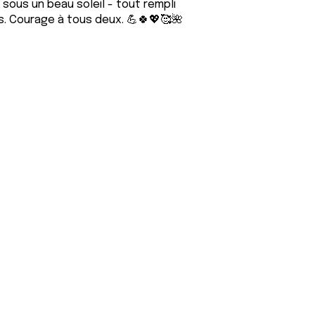
ous un beau soleil - tout rempli
s. Courage à tous deux. 💪🍀💖🥰🌺