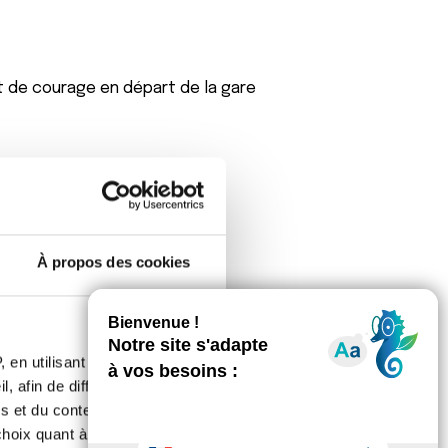
et de courage en départ de la gare
À propos des cookies
i car tu étais là à l'hôpital de Pau, il
 en utilisant des
, afin de diffuser des
 opération et que tout va bien pour
s et du contenu, ainsi que de
oix quant à l'utilisation de