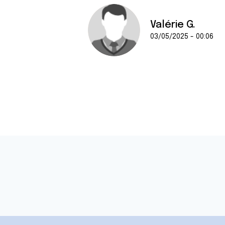
e
n
Valérie G.
t
03/05/2025 - 00:06
e
m
e
n
t