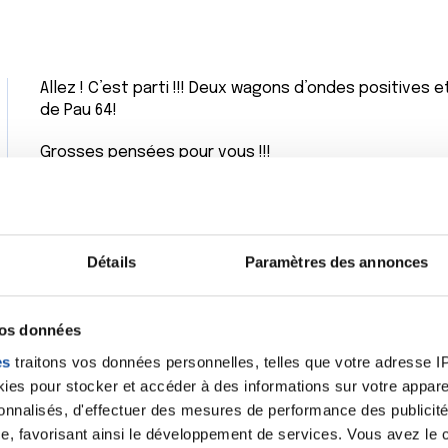
Allez ! C’est parti !!! Deux wagons d’ondes positives 
de Pau 64!
Grosses pensées pour vous !!!
Bénédicte
Citer
Détails
Paramètres des annonces
vos données
Merci Bénédicte j'ai bien pensé à toi auss
es
traitons vos données personnelles, telles que votre adresse IP,
y a peu de temps aussi.
rie G.
es pour stocker et accéder à des informations sur votre appareil
/2025 - 00:11
J'espère que tu te remets bien de ton
sonnalisés, d'effectuer des mesures de performance des publicité
toi.
e, favorisant ainsi le développement de services. Vous avez le ch