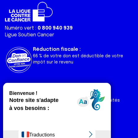
Numéro vert :
0 800 940 939
Ligue Soutien Cancer
Réduction fiscale :
66 % de votre don est déductible de votre
impôt sur le revenu
Liens utiles
Espaces
Nos actualités
Forum
Nos publications
Espace Ligue & comités
Contact
Espace chercheur
Devenir partenaire
Espace presse
Magazine Vivre
Intranet