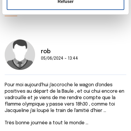
e
déclaration sur les cookies.
Refuser
n
Citer
t
Les cookies nous permettent de personnaliser le contenu
e
et les annonces, d'offrir des fonctionnalités relatives aux
m
médias sociaux et d'analyser notre trafic. Nous
e
partageons également des informations sur l'utilisation de
n
notre site avec nos partenaires de médias sociaux, de
t
publicité et d'analyse, qui peuvent combiner celles-ci
rob
avec d'autres informations que vous leur avez fournies
05/06/2024 - 13:44
ou qu'ils ont collectées lors de votre utilisation de leurs
services.
Pour moi aujourd'hui j'accroche le wagon d'ondes
positives au départ de la Baule , et oui chui encore en
vadrouille et je viens de me rendre compte que la
flamme olympique y passe vers 18h30 , comme toi
Jacqueline j'ai loupé le train de l'amitié d'hier ...
Très bonne journée a tout le monde ...