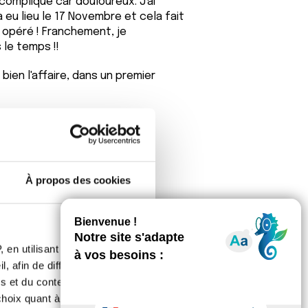
 compliqué car douloureux. J'ai
 eu lieu le 17 Novembre et cela fait
s opéré ! Franchement, je
 le temps !!
s bien l'affaire, dans un premier
 jusque là !!
À propos des cookies
e rassure que la douleur ne dure
 en utilisant des
t jeudi prochain parce que j'ai rdv
, afin de diffuser des
s et du contenu, ainsi que de
'ai que 11j entre la dernière chimio
oix quant à l'utilisation de
ng entre les 2 mais d'un côté tant