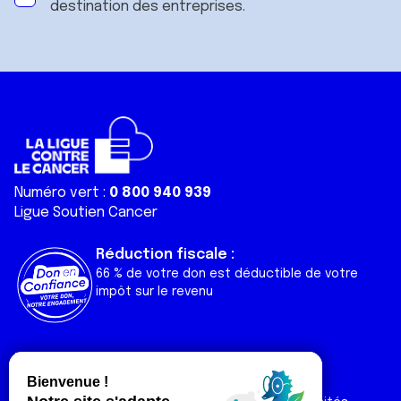
destination des entreprises.
Numéro vert :
0 800 940 939
Ligue Soutien Cancer
Réduction fiscale :
66 % de votre don est déductible de votre
impôt sur le revenu
Liens utiles
Espaces
Nos actualités
Forum