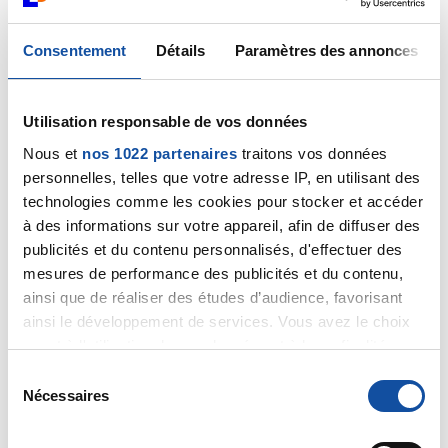
29/05/2021
Consentement
Détails
Paramètres des annonces
Commentaire
de la discussion
Le verdict est
tombé
Utilisation responsable de vos données
18/05/2021
Nous et
nos 1022 partenaires
traitons vos données
Commentaire
de la discussion
Prise de poids
personnelles, telles que votre adresse IP, en utilisant des
technologies comme les cookies pour stocker et accéder
08/05/2021
à des informations sur votre appareil, afin de diffuser des
Commentaire
de la discussion
allez évadons
publicités et du contenu personnalisés, d'effectuer des
nous un peu ce soir ........
mesures de performance des publicités et du contenu,
ainsi que de réaliser des études d’audience, favorisant
08/05/2021
ainsi le développement de services. Vous avez le choix
Commentaire
de la discussion
Reprise du travail
quant à l'utilisation de vos données et à leurs finalités.
Vous pouvez modifier ou retirer votre consentement à
S
08/05/2021
tout moment en consultant la Déclaration relative aux
Nécessaires
Commentaire
de la discussion
" bon week end a
é
cookies ou en cliquant sur l'icône de confidentialité.
tous "
l
e