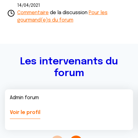
t
publicité et d'analyse, qui peuvent combiner celles-ci
14/04/2021
avec d'autres informations que vous leur avez fournies
Commentaire
de la discussion
Pour les
ou qu'ils ont collectées lors de votre utilisation de leurs
gourmand(e)s du forum
services.
Les intervenants du
forum
Admin forum
Voir le profil