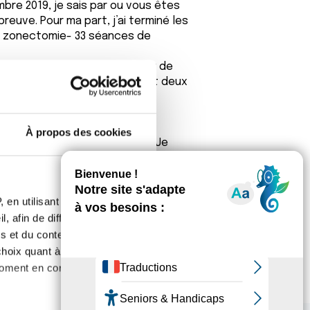
bre 2019, je sais par ou vous êtes
reuve. Pour ma part, j’ai terminé les
 - zonectomie- 33 séances de
 le chirurgien. Mon calendrier de
e séance de radiothérapie, soit deux
À propos des cookies
e veux pas vivre dans la peur. Je
 de chaque moment de ma journée .
r.
 en utilisant des
, afin de diffuser des
s et du contenu, ainsi que de
oix quant à l'utilisation de
moment en consultant la