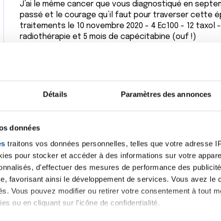
J’ai le même cancer que vous diagnostiqué en septem
passé et le courage qu’il faut pour traverser cette ép
traitements le 10 novembre 2020 - 4 Ec100 - 12 taxol
radiothérapie et 5 mois de capécitabine (ouf !)
Mon prochain rendez-vous de suivi est le 22 mars avec
suivi sur 10 ans a été mis en place lors de ma dernièr
rendez-vous par an + mamo.
Grace a cela, je me sens rassuré et en sécurité.
Avez-vous un programme de suivi ?
Détails
Paramètres des annonces
J’avoue que le risque de récidive m’inquiète, mais je n
préfère ne pas y penser et ainsi je profite au mieux
Arrivera ce qui arrivera !
vos données
N’hésitez pas à me contacter si vous voulez échange
es
traitons vos données personnelles, telles que votre adresse IP,
Bonne journée et bisous à tous
es pour stocker et accéder à des informations sur votre appareil
Citer
sonnalisés, d'effectuer des mesures de performance des publicité
e, favorisant ainsi le développement de services. Vous avez le ch
ités. Vous pouvez modifier ou retirer votre consentement à tout 
es ou en cliquant sur l'icône de confidentialité.