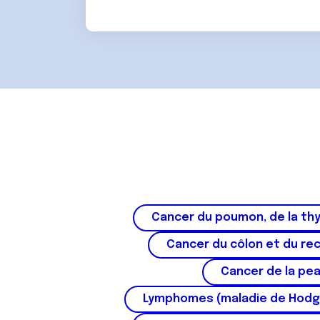
e
m
e
n
t
Cancer du poumon, de la thy
Cancer du côlon et du re
Cancer de la pe
Lymphomes (maladie de Hodg