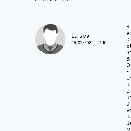
3 commentaires
Bo
Vo
La sev
D
09/02/2021 - 21:10
e
B
Br
On
Et
U
Je
L'
Je
J'
V
J
J
M