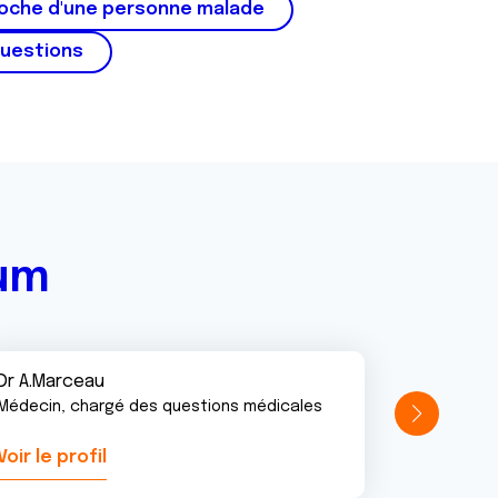
roche d'une personne malade
questions
rum
Dr A.Marceau
Médecin, chargé des questions médicales
Voir le profil
Voir le pr