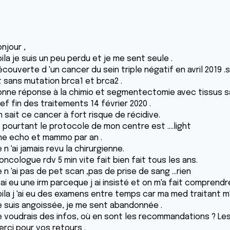
njour ,
ila je suis un peu perdu et je me sent seule .
écouverte d 'un cancer du sein triple négatif en avril 2019
t sans mutation brca1 et brca2 .
onne réponse à la chimio et segmentectomie avec tissus sa
ef fin des traitements 14 février 2020 .
 sait ce cancer à fort risque de récidive.
 pourtant le protocole de mon centre est ....light
ne echo et mammo par an .
 n 'ai jamais revu la chirurgienne.
 oncologue rdv 5 min vite fait bien fait tous les ans.
 n 'ai pas de pet scan ,pas de prise de sang ...rien
 ai eu une irm parceque j ai insisté et on m'a fait comprendre
oila j 'ai eu des examens entre temps car ma med traitant m
e suis angoissée, je me sent abandonnée .
e voudrais des infos, où en sont les recommandations ? Le
erci pour vos retours .