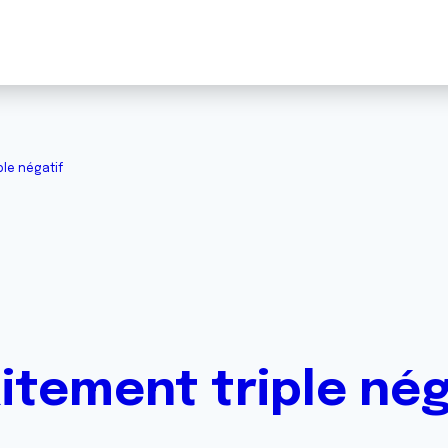
ple négatif
aitement triple nég