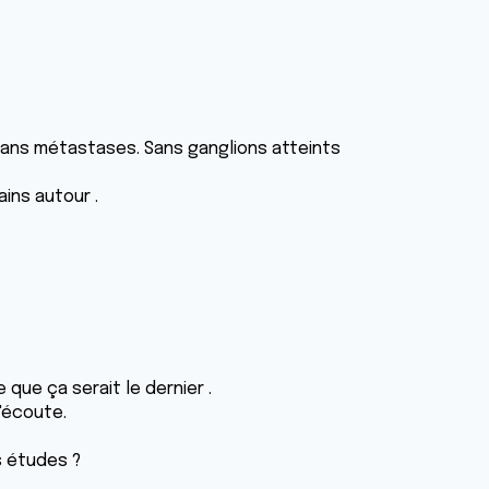
 .sans métastases. Sans ganglions atteints
ins autour .
 que ça serait le dernier .
'écoute.
s études ?