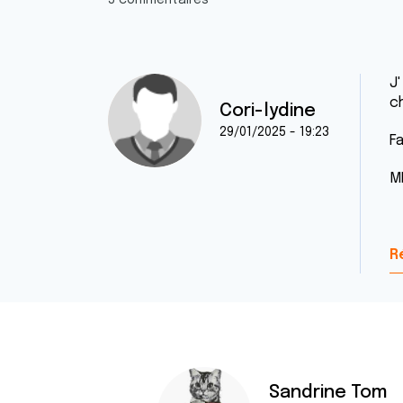
5 commentaires
J
c
Cori-lydine
29/01/2025 - 19:23
F
M
R
Sandrine Tom