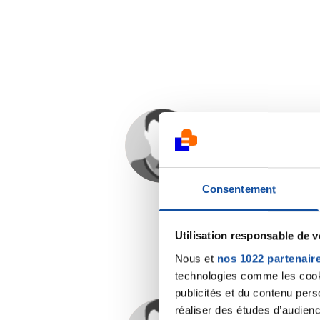
aurelie83+
03/02/2025 - 21:26
Consentement
Utilisation responsable de 
Nous et
nos 1022 partenair
technologies comme les cooki
publicités et du contenu per
réaliser des études d’audienc