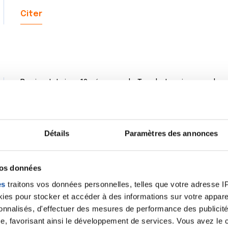
Citer
Bonjour! J ai eu 12 séances de Taxol et n ai pas eu le
chaussons refrigeres ça a ete les 6 premières seanc
douleurs et engourdissements....je cumulais avec bas 
gants de compression maïs non rembourses.....ça de
pense....bon courage a vous
Détails
Paramètres des annonces
Citer
vos données
es
traitons vos données personnelles, telles que votre adresse IP,
es pour stocker et accéder à des informations sur votre appareil
sonnalisés, d'effectuer des mesures de performance des publicité
Bonjour mon hôpital propose des gants en latex dès le
e, favorisant ainsi le développement de services. Vous avez le ch