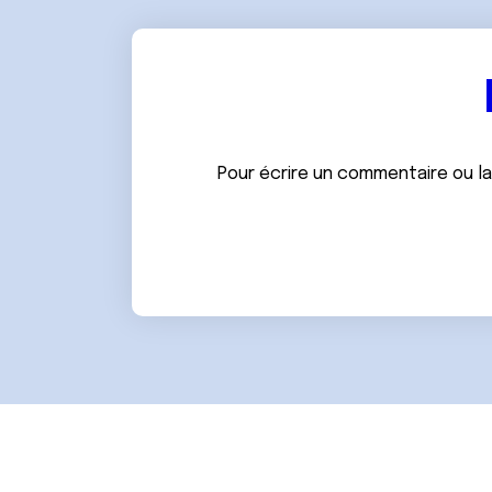
e
n
t
e
m
e
n
Pour écrire un commentaire ou l
t