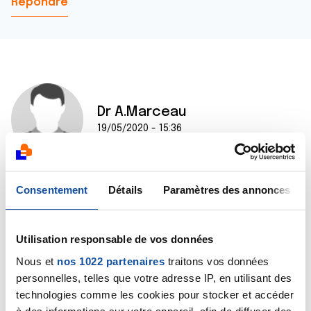
Répondre
Dr A.Marceau
19/05/2020 - 15:36
Consentement
Détails
Paramètres des annonces
Bonjour,
Il est effectivement dommage que cette oncologue
ne vous accorde pas davantage de temps pour
répondre à toutes vos questions. Je ne la blâme pas
Utilisation responsable de vos données
pour autant car comme beaucoup d'oncologues, sans
Nous et
nos 1022 partenaires
traitons vos données
doute a-t-elle peu de temps disponible.
personnelles, telles que votre adresse IP, en utilisant des
Sans connaître précisément votre dossier médical,
technologies comme les cookies pour stocker et accéder
aucun médecin ne pourra, au téléphone ou par