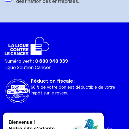
destination des entreprises.
Numéro vert :
0 800 940 939
Ligue Soutien Cancer
Réduction fiscale :
66 % de votre don est déductible de votre
impôt sur le revenu
Liens utiles
Espaces
Nos actualités
Forum