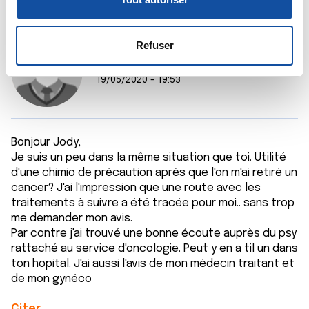
n
la
section « Détails »
. Vous pouvez modifier ou retirer
s
votre consentement à tout moment à partir de la
e
déclaration sur les cookies.
Refuser
n
ory
t
Les cookies nous permettent de personnaliser le contenu
19/05/2020 - 19:53
e
et les annonces, d'offrir des fonctionnalités relatives aux
m
médias sociaux et d'analyser notre trafic. Nous
e
partageons également des informations sur l'utilisation de
n
Bonjour Jody,
notre site avec nos partenaires de médias sociaux, de
Je suis un peu dans la même situation que toi. Utilité
t
publicité et d'analyse, qui peuvent combiner celles-ci
d'une chimio de précaution après que l'on m'ai retiré un
avec d'autres informations que vous leur avez fournies
cancer? J'ai l'impression que une route avec les
ou qu'ils ont collectées lors de votre utilisation de leurs
traitements à suivre a été tracée pour moi.. sans trop
services.
me demander mon avis.
Par contre j'ai trouvé une bonne écoute auprès du psy
rattaché au service d'oncologie. Peut y en a til un dans
ton hopital. J'ai aussi l'avis de mon médecin traitant et
de mon gynéco
Citer