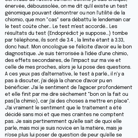
énervée, déboussolée, on me dit qu'il existe un test
génomique pouvant démontrer ou non l'utilité de la
chiomio, que mon "cas" sera débattu le lendemain car
le test coûte cher... Le test m'est accordé... Les
résultats du test (Endoprédict je suppose...) tombe
par téléphone, ils sont de 3.4 , la limite étant à 3.33,
donc haut. Mon oncologue se félicite d'avoir eu le bon
diagnostique. Je suis térrorisée à l'idée d'une chimio,
des effets secondaires, de l'impact sur ma vie et
celle de mes proches, alors je lui pose des questions.
A ces yeux pas d'alternative, le test à parlé., il n'y a
pas à discuter, j'ai déjà la chance d'avoir pu en
bénéficier. J'ai le sentiment de l'agacer profondément
et elle finit par me dire sèchement "bon on la fait ou
pas(la chimio), car j'ai des choses à mettre en place".
J'ai vraiment le sentiment que le traitement a été
décidé sans moi et que mes craintes ne comptent
pas. Je sais pertinemment qu'elle sait de quoi elle
parle, mais moi je suis novice en la matière, mais je
n'ose plus lui poser de question de peur qu'elle se