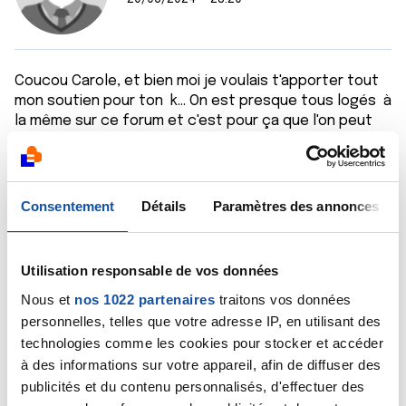
Coucou Carole, et bien moi je voulais t'apporter tout
mon soutien pour ton k... On est presque tous logés à
la même sur ce forum et c'est pour ça que l'on peut
se soutenir et trouver du réconfort sur ce forum
carole .Comme le dit si bien nos amis du Forum un k
métastasé devient un k chronique et l'on peut vivre
longtemps avec, alors courage et continue à te
Consentement
Détails
Paramètres des annonces
battre pour tes enfants.. Plein de bisous. 🥰
Chantal
Utilisation responsable de vos données
Citer
Nous et
nos 1022 partenaires
traitons vos données
personnelles, telles que votre adresse IP, en utilisant des
technologies comme les cookies pour stocker et accéder
à des informations sur votre appareil, afin de diffuser des
publicités et du contenu personnalisés, d'effectuer des