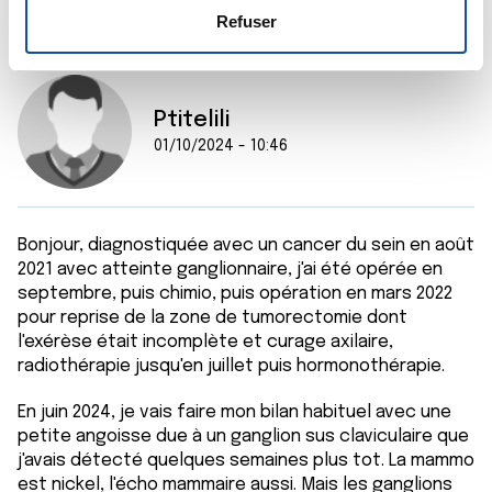
e
déclaration sur les cookies.
Refuser
n
t
Les cookies nous permettent de personnaliser le contenu
e
et les annonces, d'offrir des fonctionnalités relatives aux
Ptitelili
m
médias sociaux et d'analyser notre trafic. Nous
01/10/2024 - 10:46
e
partageons également des informations sur l'utilisation de
n
notre site avec nos partenaires de médias sociaux, de
t
publicité et d'analyse, qui peuvent combiner celles-ci
avec d'autres informations que vous leur avez fournies
Bonjour, diagnostiquée avec un cancer du sein en août
ou qu'ils ont collectées lors de votre utilisation de leurs
2021 avec atteinte ganglionnaire, j'ai été opérée en
services.
septembre, puis chimio, puis opération en mars 2022
pour reprise de la zone de tumorectomie dont
l'exérèse était incomplète et curage axilaire,
radiothérapie jusqu'en juillet puis hormonothérapie.
En juin 2024, je vais faire mon bilan habituel avec une
petite angoisse due à un ganglion sus claviculaire que
j'avais détecté quelques semaines plus tot. La mammo
est nickel, l'écho mammaire aussi. Mais les ganglions