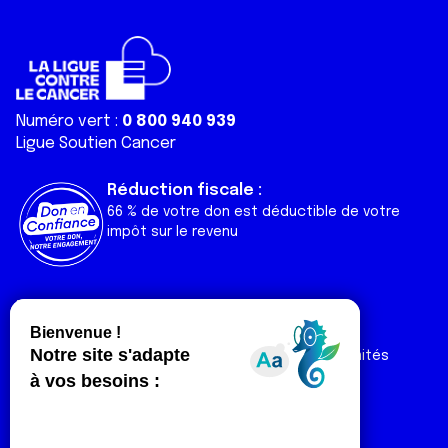
Numéro vert :
0 800 940 939
Ligue Soutien Cancer
Réduction fiscale :
66 % de votre don est déductible de votre
impôt sur le revenu
Liens utiles
Espaces
Nos actualités
Forum
Nos publications
Espace Ligue & comités
Contact
Espace chercheur
Devenir partenaire
Espace presse
Magazine Vivre
Intranet