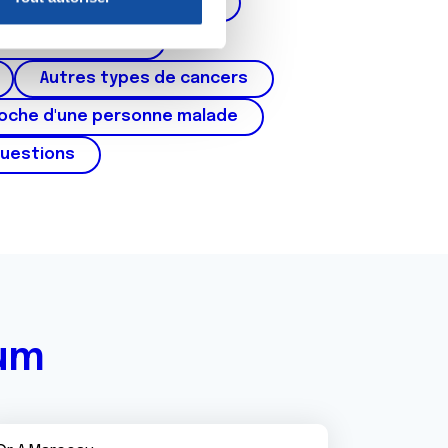
corps de l'utérus, ovaires)
nnalités relatives aux médias
on de notre site avec nos
cer du testicule
 d'autres informations que
Autres types de cancers
roche d'une personne malade
questions
rum