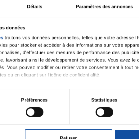
Détails
Paramètres des annonces
velle discussion, vous aurez besoin de vous connecter ou
Se connecter
Créer un nouveau compte
vos données
es
traitons vos données personnelles, telles que votre adresse IP,
es pour stocker et accéder à des informations sur votre appareil
sonnalisés, d'effectuer des mesures de performance des publicité
e, favorisant ainsi le développement de services. Vous avez le ch
ités. Vous pouvez modifier ou retirer votre consentement à tout 
es ou en cliquant sur l'icône de confidentialité.
imerions également :
tions sur votre localisation géographique qui peuvent être précis
Préférences
Statistiques
Thématiques
eil en l'analysant activement pour en relever les caractéristique
aitement de vos données personnelles et définir vos préférences
roïde et des voies respiratoires
Cancer du sein
er ou retirer votre consentement à tout moment à partir de la dé
Refuser