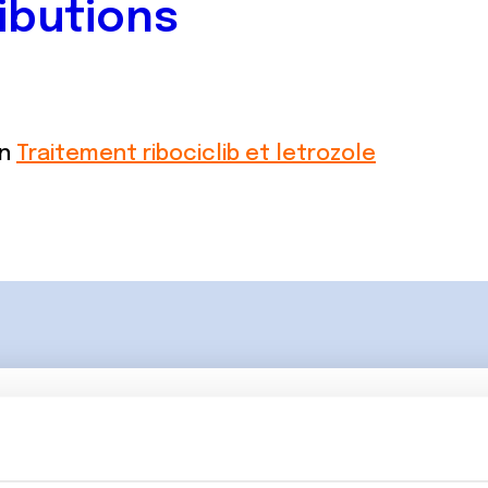
ibutions
on
Traitement ribociclib et letrozole
Lancer une discussio