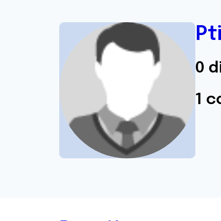
Pti
0 d
1 