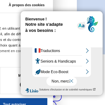
À propos des cookies
 de créer un compte.
 en utilisant des
, afin de diffuser des
s et du contenu, ainsi que de
oix quant à l'utilisation de
moment en consultant la
es à plusieurs mètres près
Marketing
s spécifiques (empreintes
, reportez-vous à la
section «
Cancer de la prostate
claration sur les cookies.
Tout autoriser