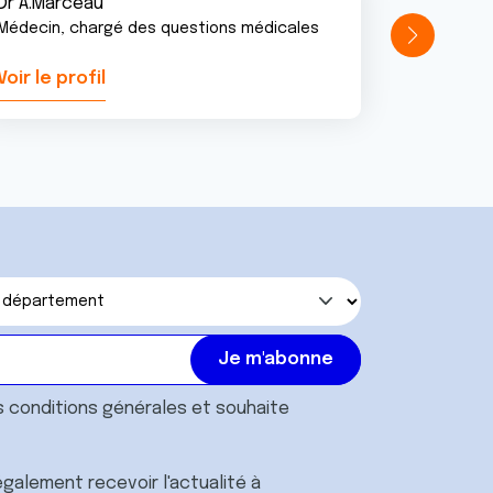
Dr A.Marceau
Médecin, chargé des questions médicales
Voir le profil
Voir le pr
s
conditions générales
et souhaite
galement recevoir l'actualité à