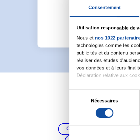
Pour lancer une nou
Consentement
Utilisation responsable de 
Nous et
nos 1022 partenair
technologies comme les cooki
publicités et du contenu per
réaliser des études d’audienc
vos données et à leurs final
Déclaration relative aux cooki
Si vous le permettez, nous a
S
Collecter des informa
Nécessaires
é
Identifier votre appar
l
digitales).
e
Pour en savoir plus sur le tr
c
Cancer du poumon, de la thy
Détails »
. Vous pouvez modifi
t
i