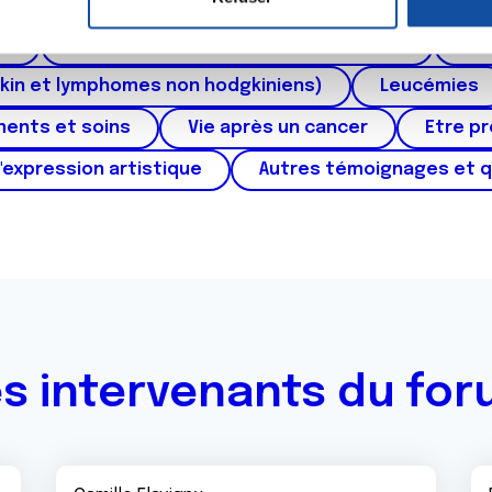
ctum
Cancer de l'appareil génital féminin (col et 
e personnaliser le contenu et les annonces, d'offrir des fonctio
rafic. Nous partageons également des informations sur l'utilisati
au
Cancers urologiques (rein et vessie)
Can
, de publicité et d'analyse, qui peuvent combiner celles-ci avec
kin et lymphomes non hodgkiniens)
Leucémies
ils ont collectées lors de votre utilisation de leurs services.
ments et soins
Vie après un cancer
Etre p
'expression artistique
Autres témoignages et 
s intervenants du fo