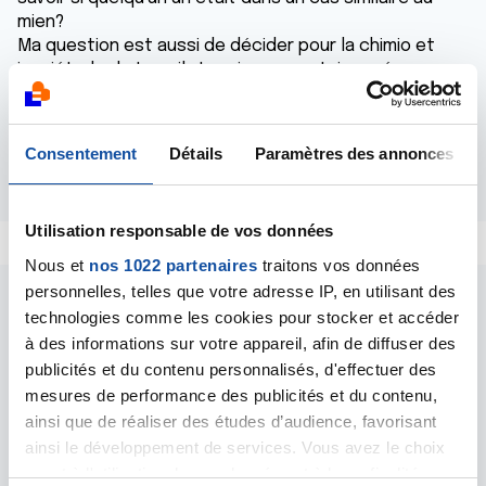
mien?
Ma question est aussi de décider pour la chimio et
inquiétude du travail. Je sais que certaines réponses
sont très personnelles mais c'est tjs bon d avoir
divers avis et des expériences de d autres personnes.
Consentement
Détails
Paramètres des annonces
Répondre
Utilisation responsable de vos données
Nous et
nos 1022 partenaires
traitons vos données
personnelles, telles que votre adresse IP, en utilisant des
technologies comme les cookies pour stocker et accéder
à des informations sur votre appareil, afin de diffuser des
publicités et du contenu personnalisés, d'effectuer des
mesures de performance des publicités et du contenu,
Les intervenants du
ainsi que de réaliser des études d’audience, favorisant
ainsi le développement de services. Vous avez le choix
forum
quant à l'utilisation de vos données et à leurs finalités.