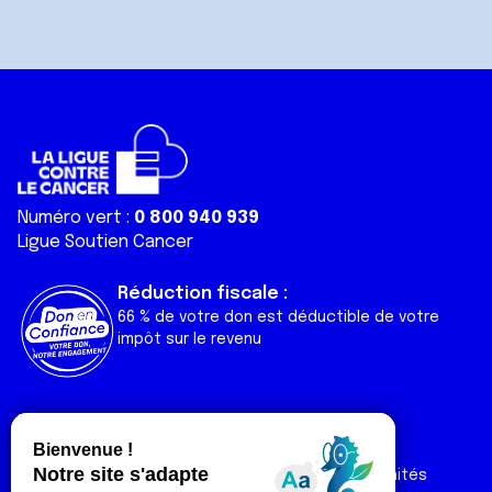
Numéro vert :
0 800 940 939
Ligue Soutien Cancer
Réduction fiscale :
66 % de votre don est déductible de votre
impôt sur le revenu
Liens utiles
Espaces
Nos actualités
Forum
Nos publications
Espace Ligue & comités