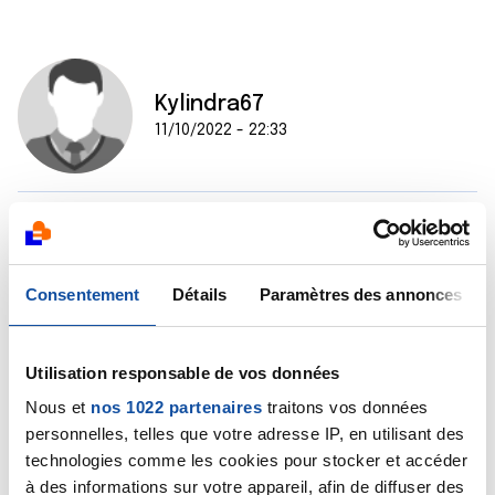
Kylindra67
11/10/2022 - 22:33
Bonsoir Sandy,
J'ai aussi eu du Taxol en 2016. Je me rappelle très bien
avoir été essoufflée. J'avais 33 ans. Mon oncologue
Consentement
Détails
Paramètres des annonces
m'avait dit que c'était normal, que c'était de + en +
toxique pour le corps. Tout s'est réglé petit à petit à
la fin des traitements bien sûr.
Utilisation responsable de vos données
Parlez-en tout de même à votre oncologue, pourquoi
pas prescrire un test cardio ou pulmonaire..
Nous et
nos 1022 partenaires
traitons vos données
Courage !
personnelles, telles que votre adresse IP, en utilisant des
technologies comme les cookies pour stocker et accéder
Citer
à des informations sur votre appareil, afin de diffuser des