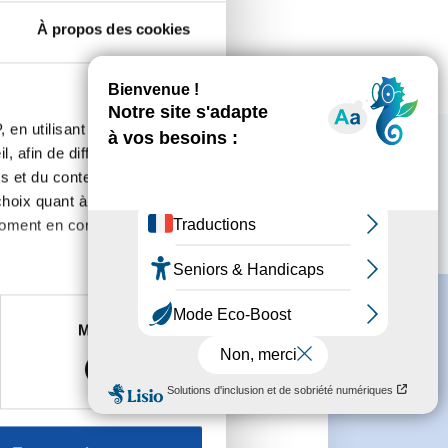
À propos des cookies
 en utilisant des
, afin de diffuser des
s et du contenu, ainsi que de
oix quant à l'utilisation de
moment en consultant la
es à plusieurs mètres près
Marketing
s spécifiques (empreintes
, reportez-vous à la
section «
e
claration sur les cookies.