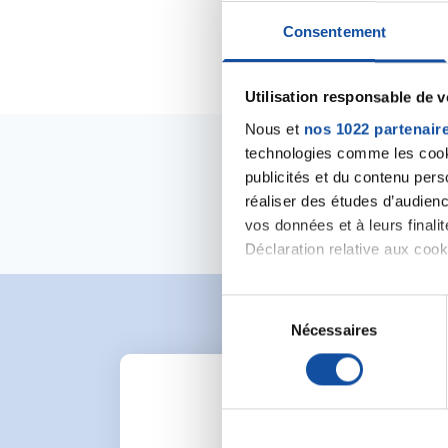
Consentement
Utilisation responsable de 
Nous et
nos 1022 partenair
technologies comme les cooki
publicités et du contenu per
réaliser des études d’audienc
vos données et à leurs final
Déclaration relative aux cooki
Si vous le permettez, nous a
S
Collecter des informa
Nécessaires
é
Identifier votre appar
l
digitales).
e
Pour en savoir plus sur le tr
c
Détails »
. Vous pouvez modifi
t