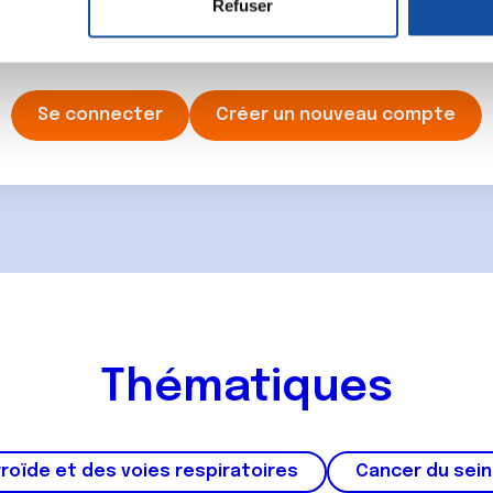
Refuser
e personnaliser le contenu et les annonces, d'offrir des fonctio
ancer une nouvelle discussion vous aurez besoin de vous 
rafic. Nous partageons également des informations sur l'utilisati
, de publicité et d'analyse, qui peuvent combiner celles-ci avec
ils ont collectées lors de votre utilisation de leurs services.
Se connecter
Créer un nouveau compte
Thématiques
roïde et des voies respiratoires
Cancer du sein