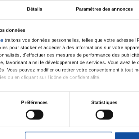
Citer
Détails
Paramètres des annonces
vos données
es
traitons vos données personnelles, telles que votre adresse IP,
es pour stocker et accéder à des informations sur votre appareil
sonnalisés, d'effectuer des mesures de performance des publicité
e, favorisant ainsi le développement de services. Vous avez le ch
ités. Vous pouvez modifier ou retirer votre consentement à tout 
es ou en cliquant sur l'icône de confidentialité.
imerions également :
tions sur votre localisation géographique qui peuvent être précis
Préférences
Statistiques
eil en l'analysant activement pour en relever les caractéristique
aitement de vos données personnelles et définir vos préférences
Ecrire un commentair
er ou retirer votre consentement à tout moment à partir de la dé