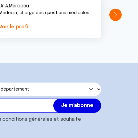
Dr A.Marceau
Médecin, chargé des questions médicales
Voir le profil
Voir le pr
s
conditions générales
et souhaite