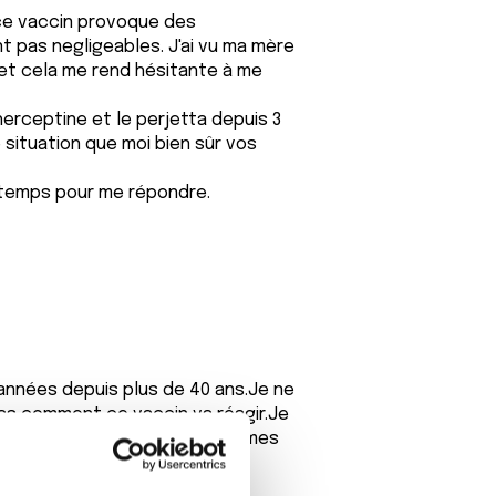
e ce vaccin provoque des
 pas negligeables. J'ai vu ma mère
et cela me rend hésitante à me
herceptine et le perjetta depuis 3
 situation que moi bien sûr vos
r temps pour me répondre.
s années depuis plus de 40 ans.Je ne
pas comment ce vaccin va réagir.Je
me rendant pour mes cures et mes