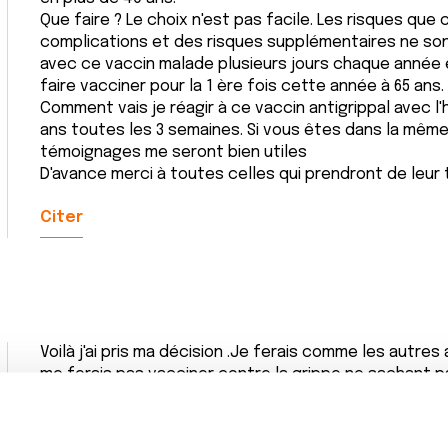
Que faire ? Le choix n'est pas facile. Les risques qu
complications et des risques supplémentaires ne sont
avec ce vaccin malade plusieurs jours chaque année 
faire vacciner pour la 1 ère fois cette année à 65 ans.
Comment vais je réagir à ce vaccin antigrippal avec l'
ans toutes les 3 semaines. Si vous êtes dans la même
témoignages me seront bien utiles
D'avance merci à toutes celles qui prendront de leu
Citer
Voilà j'ai pris ma décision .Je ferais comme les autre
me ferais pas vacciner contre la grippe ne sachant 
prendrai juste plus de précautions cette année en 
examens à l'hôpital.