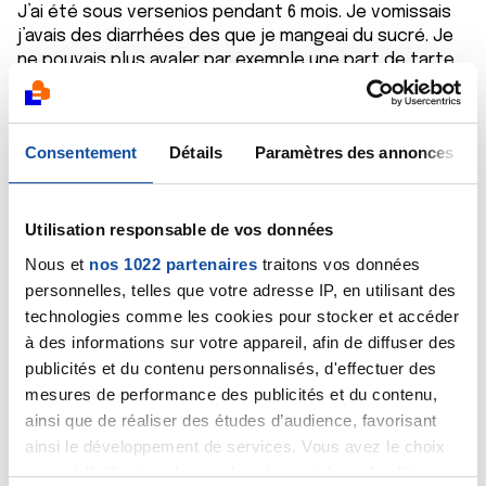
J’ai été sous versenios pendant 6 mois. Je vomissais
j’avais des diarrhées des que je mangeai du sucré. Je
ne pouvais plus avaler par exemple une part de tarte
sans que je sois malade après (vomissement, douleur
abdominale). Je vomissais facilement. J’avais une
fatigue globale mais ensuite mon corps s’est habitué
Consentement
Détails
Paramètres des annonces
et j’ai modifié mon alimentation. Courage à vous!
Citer
Utilisation responsable de vos données
Nous et
nos 1022 partenaires
traitons vos données
personnelles, telles que votre adresse IP, en utilisant des
technologies comme les cookies pour stocker et accéder
à des informations sur votre appareil, afin de diffuser des
publicités et du contenu personnalisés, d'effectuer des
Djami84000
mesures de performance des publicités et du contenu,
18/05/2024 - 10:27
ainsi que de réaliser des études d’audience, favorisant
ainsi le développement de services. Vous avez le choix
quant à l'utilisation de vos données et à leurs finalités.