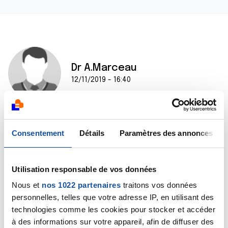
Dr A.Marceau
12/11/2019 - 16:40
Bonjour,
Consentement
Détails
Paramètres des annonces
Tel que vous le décrivez, l'aspect de votre sein (enflé,
dur, douloureux et noir) n'est pas normal. Avez-vous
consulté votre gynécologue afin qu'il/elle puisse
Utilisation responsable de vos données
examiner ce sein ?
Bien cordialement
Nous et
nos 1022 partenaires
traitons vos données
Dr A.Marceau
personnelles, telles que votre adresse IP, en utilisant des
technologies comme les cookies pour stocker et accéder
Citer
à des informations sur votre appareil, afin de diffuser des