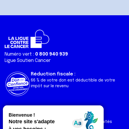
Numéro vert :
0 800 940 939
Ligue Soutien Cancer
Réduction fiscale :
66 % de votre don est déductible de votre
impôt sur le revenu
Liens utiles
Espaces
Nos actualités
Forum
Nos publications
Espace Ligue & comités
Contact
Espace chercheur