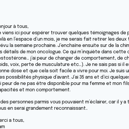
onjour à tous,
e viens ici pour espérer trouver quelques témoignages de p
ilà en l’espace d’un mois, je me serais fait retirer les de
révu la semaine prochaine. J’enchaîne ensuite sur de la chim
es détails de mon oncologue. Ce qui m’inquiète dans cette 
estostérone... j’ai peur de changer de comportement, de ch
ids, voix, perte de musculature etc...). Je ne sais pas si il
nne dose et que cela soit facile a vivre pour moi. Je suis un
s possibilités physique d’avant. J’ai 35 ans et d’ici quelque
’ai peur de ne pas être disponible pour ma femme et mon f
apacités et mon comportement.
i des personnes parmis vous pouvaient m’éclairer, car il y 
ous en serai grandement reconnaissant..
erci a tous,
am