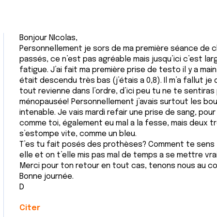
Bonjour NIcolas,
Personnellement je sors de ma première séance de chi
passés, ce n’est pas agréable mais jusqu’ici c’est la
fatigue. J’ai fait ma première prise de testo il y a m
était descendu très bas (j’étais a 0,8). Il m’a fallut je
tout revienne dans l’ordre, d’ici peu tu ne te senti
ménopausée! Personnellement j’avais surtout les bou
intenable. Je vais mardi refair une prise de sang, pour
comme toi, également eu mal a la fesse, mais deux troi
s’estompe vite, comme un bleu.
T’es tu fait posés des prothèses? Comment te sens t
elle et on t’elle mis pas mal de temps a se mettre vr
Merci pour ton retour en tout cas, tenons nous au co
Bonne journée.
D
Citer