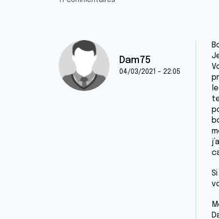
11 commentaires
B
J
Dam75
Vo
04/03/2021 - 22:05
p
l
t
po
bo
me
j
c
S
v
M
D