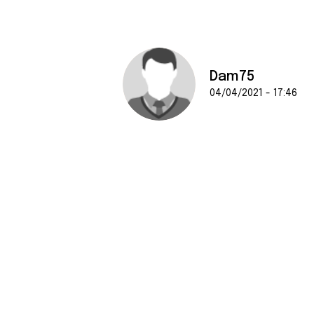
e
n
t
e
m
Dam75
e
04/04/2021 - 17:46
n
t