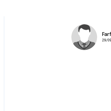
Farf
29/09