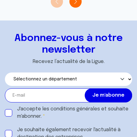
t
publicité et d'analyse, qui peuvent combiner celles-ci
avec d'autres informations que vous leur avez fournies
ou qu'ils ont collectées lors de votre utilisation de leurs
services.
Abonnez-vous à notre
newsletter
Recevez l’actualité de la Ligue.
J'accepte les
conditions générales
et souhaite
m'abonner.
Je souhaite également recevoir l'actualité à