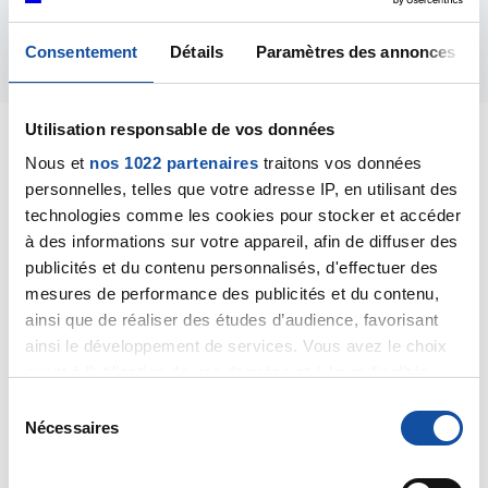
Répondre
Consentement
Détails
Paramètres des annonces
Utilisation responsable de vos données
Nous et
nos 1022 partenaires
traitons vos données
personnelles, telles que votre adresse IP, en utilisant des
technologies comme les cookies pour stocker et accéder
Zade09
à des informations sur votre appareil, afin de diffuser des
07/09/2023 - 19:06
publicités et du contenu personnalisés, d'effectuer des
mesures de performance des publicités et du contenu,
ainsi que de réaliser des études d’audience, favorisant
After 40 hours of chemo, with the 5 fu I have severe
ainsi le développement de services. Vous avez le choix
pain in the chest. Electrocardiogram and blood
quant à l'utilisation de vos données et à leurs finalités.
https://vidmate.bet/
test are ok.
Vous pouvez modifier ou retirer votre consentement à
S
tout moment en consultant la Déclaration relative aux
Nécessaires
é
Has anyone felt this too?
cookies ou en cliquant sur l'icône de confidentialité.
l
Citer
e