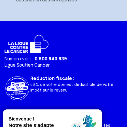
destination des entreprises.
Numéro vert :
0 800 940 939
Ligue Soutien Cancer
Réduction fiscale :
66 % de votre don est déductible de votre
impôt sur le revenu
Liens utiles
Espaces
Nos actualités
Forum
Nos publications
Espace Ligue & comités