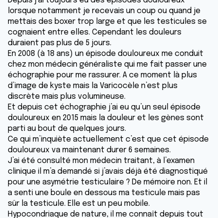
Depuis j’ai toujours eu des épisodes douloureux
lorsque notamment je recevais un coup ou quand je
mettais des boxer trop large et que les testicules se
cognaient entre elles. Cependant les douleurs
duraient pas plus de 5 jours.
En 2008 (à 18 ans) un épisode douloureux me conduit
chez mon médecin généraliste qui me fait passer une
échographie pour me rassurer. A ce moment là plus
d’image de kyste mais la Varicocèle n’est plus
discrète mais plus volumineuse.
Et depuis cet échographie j’ai eu qu’un seul épisode
douloureux en 2015 mais la douleur et les gènes sont
parti au bout de quelques jours.
Ce qui m’inquiète actuellement c’est que cet épisode
douloureux va maintenant durer 6 semaines.
J’ai été consulté mon médecin traitant, à l’examen
clinique il m’a demandé si j’avais déjà été diagnostiqué
pour une asymétrie testiculaire ? De mémoire non. Et il
a senti une boule en dessous ma testicule mais pas
sûr la testicule. Elle est un peu mobile.
Hypocondriaque de nature, il me connaît depuis tout