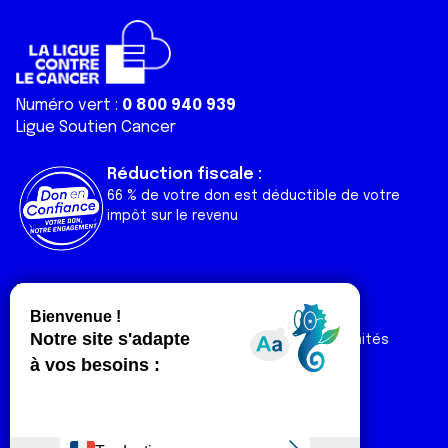
Numéro vert :
0 800 940 939
Ligue Soutien Cancer
Réduction fiscale :
66 % de votre don est déductible de votre
impôt sur le revenu
Liens utiles
Espaces
Nos actualités
Forum
Nos publications
Espace Ligue & comités
Contact
Espace chercheur
Devenir partenaire
Espace presse
Magazine Vivre
Intranet