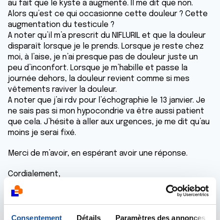
au fait que le kyste a augmenté. Il me dit que non.
Alors qu’est ce qui occasionne cette douleur ? Cette
augmentation du testicule ?
A noter qu’il m’a prescrit du NIFLURIL et que la douleur
disparaît lorsque je le prends. Lorsque je reste chez
moi, à l’aise, je n’ai presque pas de douleur juste un
peu d’inconfort. Lorsque je m’habille et passe la
journée dehors, la douleur revient comme si mes
vêtements raviver la douleur.
A noter que j’ai rdv pour l’échographie le 13 janvier. Je
ne sais pas si mon hypocondrie va être aussi patient
que cela. J’hésite à aller aux urgences, je me dit qu’au
moins je serai fixé.
Merci de m’avoir, en espérant avoir une réponse.
Cordialement,
K.P
Répondre
Consentement
Détails
Paramètres des annonces