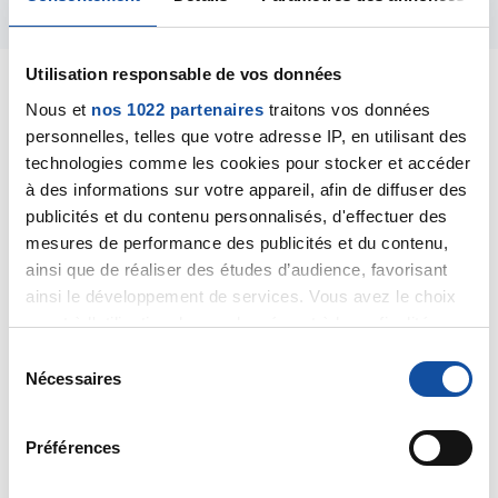
Utilisation responsable de vos données
Nous et
nos 1022 partenaires
traitons vos données
personnelles, telles que votre adresse IP, en utilisant des
technologies comme les cookies pour stocker et accéder
Dr A.Marceau
à des informations sur votre appareil, afin de diffuser des
30/12/2019 - 08:25
publicités et du contenu personnalisés, d'effectuer des
mesures de performance des publicités et du contenu,
ainsi que de réaliser des études d’audience, favorisant
Bonjour,
ainsi le développement de services. Vous avez le choix
Je ne peux pas me prononcer sur l'origine de vos
quant à l'utilisation de vos données et à leurs finalités.
douleurs car cela nécessiterait de pouvoir vous
Vous pouvez modifier ou retirer votre consentement à
S
examiner. La démarche diagnostique que suit votre
tout moment en consultant la Déclaration relative aux
Nécessaires
é
médecin généraliste me semble tout à fait judicieuse
cookies ou en cliquant sur l'icône de confidentialité.
l
et s'il est rassurant, c'est qu'il a de bonnes raisons de
e
l'être. Maintenant, si votre inquiétude vous gâche la
Préférences
Si vous le permettez, nous aimerions également :
c
vie, je vous conseille de voir un urologue plutôt que
Collecter des informations sur votre localisation
de vous rendre aux urgences de l'hôpital.
t