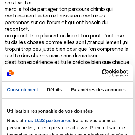
salut victor,
merci a toi de partager ton parcours chimio qui
certainement aidera et rassurera certaines
personnes sur ce forum et qui ont besoin du
réconfort.
ce qui est très plaisant en lisant ton post c'est que
tu dis les choses comme elles sont,tranquillement ,ni
trop,ni trop peu,juste bien pour que l'on comprenne la
réalité des choses mais sans dramatiser.
c'est ton expérience et tu le précise bien que chaque
cas peut être différent et tu as raison de le répéter .
t'es un winner victor et tu vas guérir garde un très
bon moral,çà fait parti du pack guérison et pis tiens
cadeau pour toi je sais que tu les regardes :
Consentement
Détails
Paramètres des annonces
https://i.ibb.co/WspqWHD/IMG-0220.jpg
,c'est tout
frais de ce matin.
passe un bon dimanche avec les tiens.
Utilisation responsable de vos données
Nous et
nos 1022 partenaires
traitons vos données
Citer
personnelles, telles que votre adresse IP, en utilisant des
technologies comme les cookies pour stocker et accéder