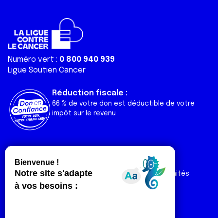
Numéro vert :
0 800 940 939
Ligue Soutien Cancer
Réduction fiscale :
66 % de votre don est déductible de votre
impôt sur le revenu
Liens utiles
Espaces
Nos actualités
Forum
Nos publications
Espace Ligue & comités
Contact
Espace chercheur
Devenir partenaire
Espace presse
Magazine Vivre
Intranet