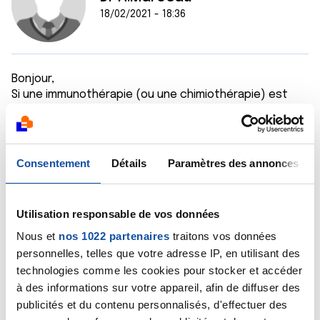
18/02/2021 - 18:36
Bonjour,
Si une immunothérapie (ou une chimiothérapie) est
prescrite après ablation de la vessie, oui les produits
passent pas voie sanguine. Leur prescription n'est
toutefois pas systématique, tout dépend du bilan qui
est fait durant l'intervention puis de l'examen de la
Consentement
Détails
Paramètres des annonces
pièce opératoire.
Bien cordialement
Dr A.Marceau
Utilisation responsable de vos données
Citer
Nous et
nos 1022 partenaires
traitons vos données
personnelles, telles que votre adresse IP, en utilisant des
technologies comme les cookies pour stocker et accéder
à des informations sur votre appareil, afin de diffuser des
publicités et du contenu personnalisés, d'effectuer des