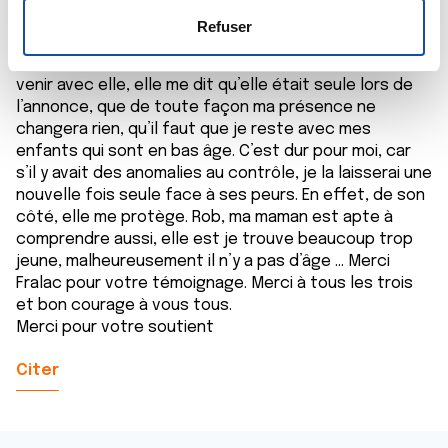
s
votre consentement à tout moment à partir de la
été présent à ses côtés pour tous les autres RDV et
e
déclaration sur les cookies.
Refuser
chimiothérapies. Depuis la vie a repris son court, mon
n
père son travail, et lorsque je lui dit que je souhaite
t
Les cookies nous permettent de personnaliser le contenu
venir avec elle, elle me dit qu’elle était seule lors de
e
et les annonces, d'offrir des fonctionnalités relatives aux
l’annonce, que de toute façon ma présence ne
m
médias sociaux et d'analyser notre trafic. Nous
changera rien, qu’il faut que je reste avec mes
e
partageons également des informations sur l'utilisation de
enfants qui sont en bas âge. C’est dur pour moi, car
n
notre site avec nos partenaires de médias sociaux, de
s’il y avait des anomalies au contrôle, je la laisserai une
t
publicité et d'analyse, qui peuvent combiner celles-ci
nouvelle fois seule face à ses peurs. En effet, de son
avec d'autres informations que vous leur avez fournies
côté, elle me protège. Rob, ma maman est apte à
comprendre aussi, elle est je trouve beaucoup trop
ou qu'ils ont collectées lors de votre utilisation de leurs
jeune, malheureusement il n’y a pas d’âge ... Merci
services.
Fralac pour votre témoignage. Merci à tous les trois
et bon courage à vous tous.
Merci pour votre soutient
Citer