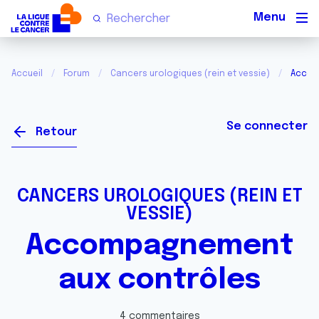
Men
Accueil
Forum
Cancers urologiques (rein et vessie)
Accom
Se connecter
Retour
CANCERS UROLOGIQUES (REIN ET
VESSIE)
Accompagnement
aux contrôles
4 commentaires