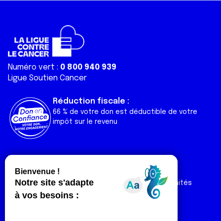
Numéro vert :
0 800 940 939
Ligue Soutien Cancer
Réduction fiscale :
66 % de votre don est déductible de votre
impôt sur le revenu
Liens utiles
Espaces
Nos actualités
Forum
Nos publications
Espace Ligue & comités
Contact
Espace chercheur
Devenir partenaire
Espace presse
Magazine Vivre
Intranet