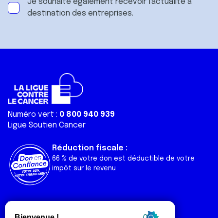
Je souhaite également recevoir l'actualité à
destination des entreprises.
Numéro vert :
0 800 940 939
Ligue Soutien Cancer
Réduction fiscale :
66 % de votre don est déductible de votre
impôt sur le revenu
Liens utiles
Espaces
Nos actualités
Forum