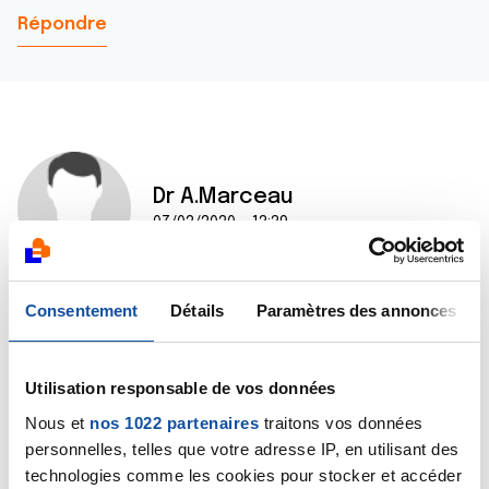
Répondre
Dr A.Marceau
07/02/2020 - 13:39
Consentement
Détails
Paramètres des annonces
Bonjour Souad,
Les ruptures d'approvisionnement du BCG Medac
semblent être résolues, au moins actuellement :
Utilisation responsable de vos données
https://ansm.sante.fr/S-informer/Points-d-
information-Points-d-informat…
Nous et
nos 1022 partenaires
traitons vos données
Bien cordialement
personnelles, telles que votre adresse IP, en utilisant des
Dr A.Marceau
technologies comme les cookies pour stocker et accéder