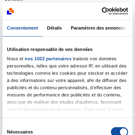
Je vous remercie de votre réponse.
Effectivement l oncologue qui suit mon père a
signaler le caractère exceptionnel de la réaction de
mon père à la chimiothérapie.
Consentement
Détails
Paramètres des annonces
Je comprend qu il vous soit impossible d vous
prononcer sur le diagnostic de survie d un patient
dont vous ne connaissez pas le dossier. Je recherche
Utilisation responsable de vos données
simplement à m informer sur les études qui ont peut
Nous et
nos 1022 partenaires
traitons vos données
être été faite sur ce type de cancer et à un stade
avancé.
personnelles, telles que votre adresse IP, en utilisant des
Peut être Auriez vous connaissance d études qui
technologies comme les cookies pour stocker et accéder
seraient consultables par internet ? Cela m
à des informations sur votre appareil, afin de diffuser des
intéresserait beaucoup d en savoir plus sur cette
publicités et du contenu personnalisés, d'effectuer des
maladie qui sémble incurable ainsi que sur les
mesures de performance des publicités et du contenu,
possibilités de récidives.
ainsi que de réaliser des études d’audience, favorisant
Bien Cordialement.
ainsi le développement de services. Vous avez le choix
quant à l'utilisation de vos données et à leurs finalités.
Citer
Vous pouvez modifier ou retirer votre consentement à
S
tout moment en consultant la Déclaration relative aux
Nécessaires
é