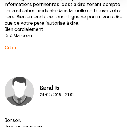
e
partageons également des informations sur l'utilisation de
informations pertinentes, c'est à dire tenant compte
n
notre site avec nos partenaires de médias sociaux, de
de la situation médicale dans laquelle se trouve votre
t
publicité et d'analyse, qui peuvent combiner celles-ci
père. Bien entendu, cet oncologue ne pourra vous dire
avec d'autres informations que vous leur avez fournies
que ce votre père l'autorise à dire.
ou qu'ils ont collectées lors de votre utilisation de leurs
Bien cordialement
services.
Dr A.Marceau
Citer
Sand15
24/02/2016 - 21:01
Bonsoir,
Je vous remercie.