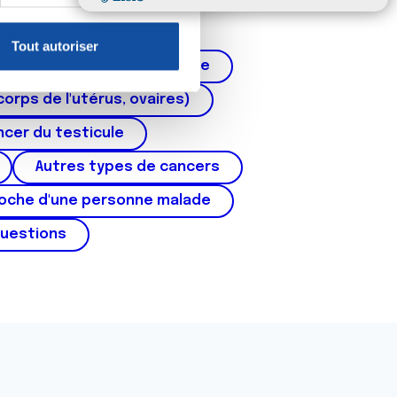
claration sur les cookies.
Tout autoriser
nnalités relatives aux médias
Cancer de la prostate
on de notre site avec nos
corps de l'utérus, ovaires)
 d'autres informations que
cer du testicule
Autres types de cancers
roche d'une personne malade
questions