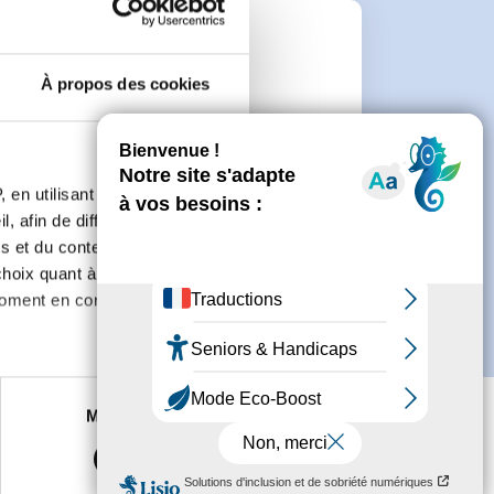
e
À propos des cookies
connecter ou de créer un compte.
 en utilisant des
, afin de diffuser des
s et du contenu, ainsi que de
oix quant à l'utilisation de
moment en consultant la
es à plusieurs mètres près
Marketing
s spécifiques (empreintes
, reportez-vous à la
section «