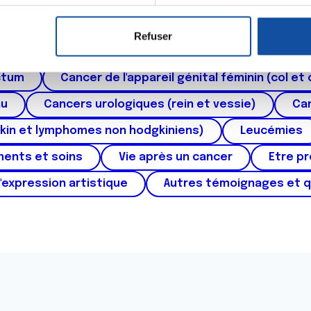
er ou retirer votre consentement à tout moment à partir de la dé
Refuser
e personnaliser le contenu et les annonces, d'offrir des fonctio
roïde et des voies respiratoires
Cancer du sein
rafic. Nous partageons également des informations sur l'utilisati
ctum
Cancer de l'appareil génital féminin (col et 
, de publicité et d'analyse, qui peuvent combiner celles-ci avec
ils ont collectées lors de votre utilisation de leurs services.
au
Cancers urologiques (rein et vessie)
Can
kin et lymphomes non hodgkiniens)
Leucémies
ments et soins
Vie après un cancer
Etre p
'expression artistique
Autres témoignages et 