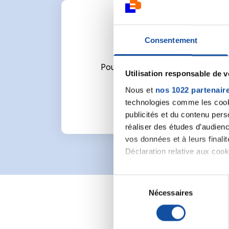
Consentement
Pour écrire un commentaire ou l
Utilisation responsable de 
Nous et
nos 1022 partenair
technologies comme les cooki
publicités et du contenu per
réaliser des études d’audienc
vos données et à leurs final
Déclaration relative aux cooki
Si vous le permettez, nous a
S
Collecter des informa
Nécessaires
é
Identifier votre appar
l
digitales).
e
Pour en savoir plus sur le tr