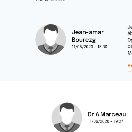
1 commentaire
J
Jean-amar
A
Bourezg
O
d
11/06/2020 - 18:30
Me
R
Dr A.Marceau
11/06/2020 - 19:27