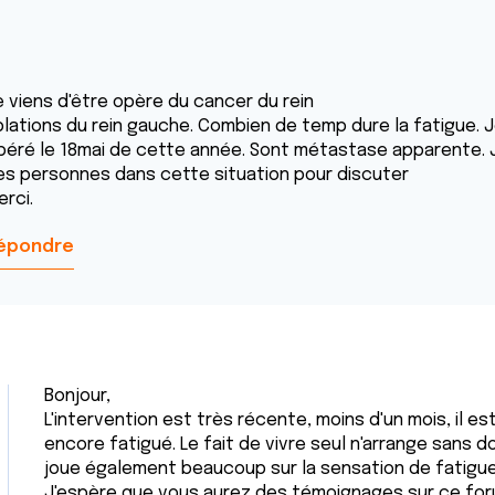
e viens d'être opère du cancer du rein
blations du rein gauche. Combien de temp dure la fatigue. Je
péré le 18mai de cette année. Sont métastase apparente. Je
es personnes dans cette situation pour discuter
rci.
épondre
Bonjour,
L'intervention est très récente, moins d'un mois, il 
encore fatigué. Le fait de vivre seul n'arrange sans 
joue également beaucoup sur la sensation de fatigue
J'espère que vous aurez des témoignages sur ce fo