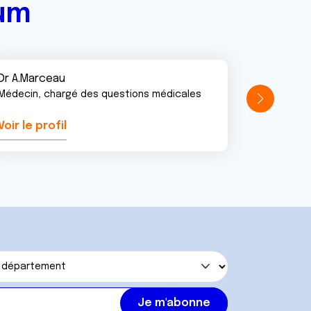
rum
Dr A.Marceau
Médecin, chargé des questions médicales
Voir le profil
Voir le pr