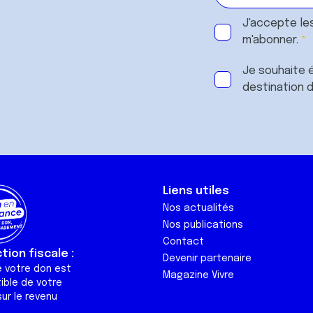
J'accepte le
m'abonner.
Je souhaite é
destination 
Liens utiles
Nos actualités
Nos publications
Contact
ion fiscale :
Devenir partenaire
e votre don est
Magazine Vivre
ible de votre
ur le revenu