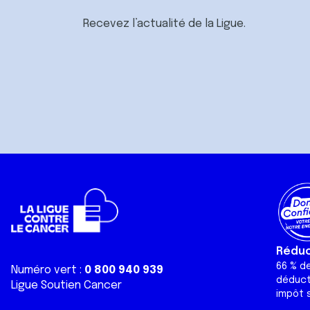
Recevez l’actualité de la Ligue.
Réduct
66 % d
Numéro vert :
0 800 940 939
déduct
Ligue Soutien Cancer
impôt s