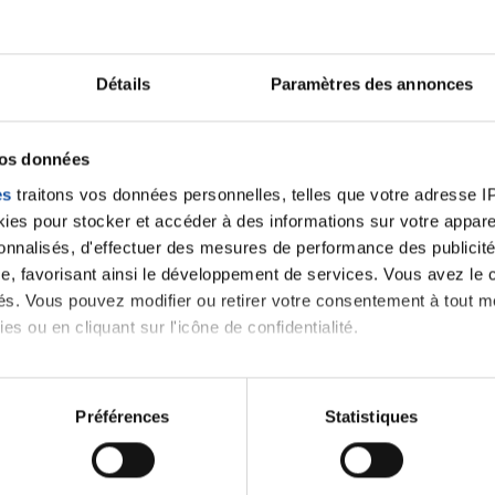
Ecrire un commentair
Détails
Paramètres des annonces
ancer une nouvelle discussion vous aurez besoin de vous 
vos données
es
traitons vos données personnelles, telles que votre adresse IP,
Se connecter
Créer un nouveau compte
es pour stocker et accéder à des informations sur votre appareil
sonnalisés, d'effectuer des mesures de performance des publicité
e, favorisant ainsi le développement de services. Vous avez le ch
ités. Vous pouvez modifier ou retirer votre consentement à tout 
es ou en cliquant sur l'icône de confidentialité.
imerions également :
tions sur votre localisation géographique qui peuvent être précis
Préférences
Statistiques
eil en l'analysant activement pour en relever les caractéristique
Thématiques
aitement de vos données personnelles et définir vos préférences