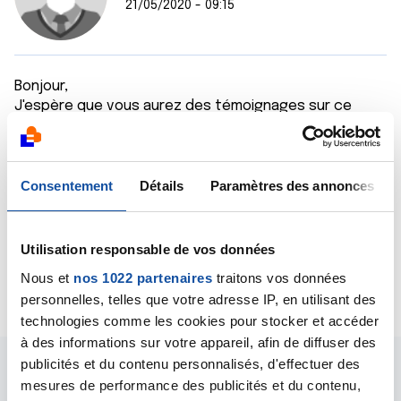
21/05/2020 - 09:15
Bonjour,
J'espère que vous aurez des témoignages sur ce
forum. A tout hasard, je vous signale le livre "Le stade
2" écrit par le journaliste Patrick Chêne, en
collaboration avec son chirurgien urologue de l'hôpital
Cochin, à Paris, le Pr Michaël Peyromaure. Il raconte
Consentement
Détails
Paramètres des annonces
son expérience d'une intervention similaire.
Bien cordialement
Dr A.Marceau
Utilisation responsable de vos données
Nous et
nos 1022 partenaires
traitons vos données
Citer
personnelles, telles que votre adresse IP, en utilisant des
technologies comme les cookies pour stocker et accéder
à des informations sur votre appareil, afin de diffuser des
publicités et du contenu personnalisés, d'effectuer des
mesures de performance des publicités et du contenu,