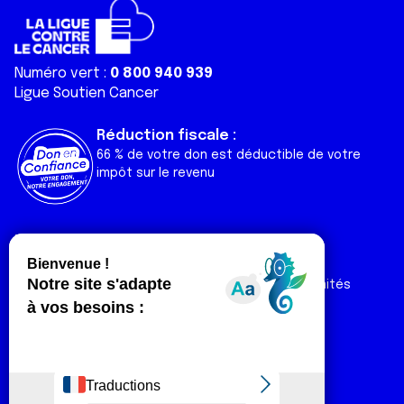
Numéro vert :
0 800 940 939
Ligue Soutien Cancer
Réduction fiscale :
66 % de votre don est déductible de votre
impôt sur le revenu
Liens utiles
Espaces
Nos actualités
Forum
Nos publications
Espace Ligue & comités
Contact
Espace chercheur
Devenir partenaire
Espace presse
Magazine Vivre
Intranet
Réseaux sociaux