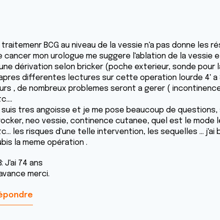
e traitemenr BCG au niveau de la vessie n'a pas donne les r
e cancer mon urologue me suggere l'ablation de la vessie e
une dérivation selon bricker (poche exterieur, sonde pour la 
'apres differentes lectures sur cette operation lourde 4' a 
ours , de nombreux problemes seront a gerer ( incontinence,
c....
e suis tres angoisse et je me pose beaucoup de questions, su
rocker, neo vessie, continence cutanee, quel est le mode le
c... les risques d'une telle intervention, les sequelles ... j
ubis la meme opération .
: J'ai 74 ans
'avance merci.
épondre