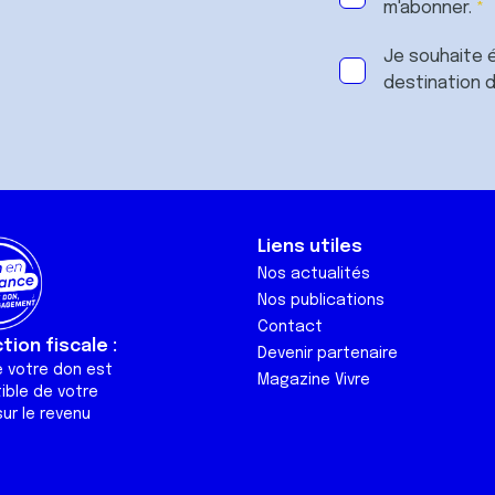
m'abonner.
Je souhaite é
destination 
Liens utiles
Nos actualités
Nos publications
Contact
ion fiscale :
Devenir partenaire
e votre don est
Magazine Vivre
ible de votre
ur le revenu