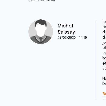
2 commentaires
l
Michel
c
Saissay
d'
d
27/03/2020 - 14:19
j
et
j
b
et
s
NB
D
R