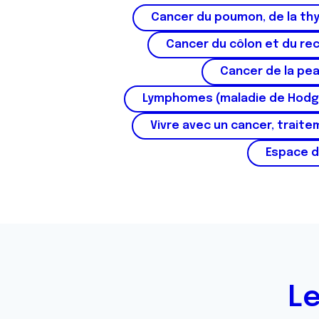
e
Cancer du poumon, de la thy
n
Cancer du côlon et du re
t
e
Cancer de la pe
m
e
Lymphomes (maladie de Hodg
n
Vivre avec un cancer, traite
t
Espace d
Le