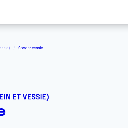
essie)
Cancer vessie
IN ET VESSIE)
e