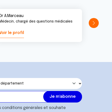
Dr A.Marceau
Médecin, chargé des questions médicales
Voir le profil
Voir le pr
s
conditions générales
et souhaite