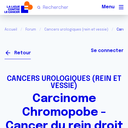
Men
Accueil
Forum
Cancers urologiques (rein et vessie)
Carcin
Se connecter
Retour
CANCERS UROLOGIQUES (REIN ET
VESSIE)
Carcinome
Chromopobe -
Cancer du rein droit