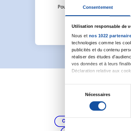
Pour écrire un commentaire ou l
Consentement
Utilisation responsable de 
Nous et
nos 1022 partenair
technologies comme les cooki
publicités et du contenu per
réaliser des études d’audienc
vos données et à leurs final
Déclaration relative aux cooki
Si vous le permettez, nous a
S
Collecter des informa
Nécessaires
é
Identifier votre appar
l
digitales).
e
Pour en savoir plus sur le tr
c
Cancer du poumon, de la thy
Détails »
. Vous pouvez modifi
t
i