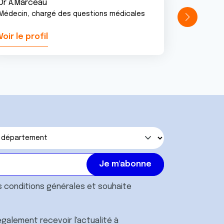
Dr A.Marceau
Médecin, chargé des questions médicales
Voir le profil
Voir le pr
s
conditions générales
et souhaite
galement recevoir l'actualité à