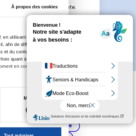
À propos des cookies
connecter ou de créer un compte.
 en utilisant des
, afin de diffuser des
s et du contenu, ainsi que de
oix quant à l'utilisation de
moment en consultant la
es à plusieurs mètres près
Marketing
s spécifiques (empreintes
, reportez-vous à la
section «
Cancer de la prostate
claration sur les cookies.
Tout autoriser