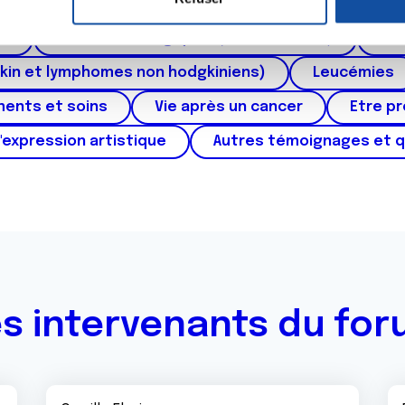
ctum
Cancer de l'appareil génital féminin (col et 
e personnaliser le contenu et les annonces, d'offrir des fonctio
rafic. Nous partageons également des informations sur l'utilisati
au
Cancers urologiques (rein et vessie)
Can
, de publicité et d'analyse, qui peuvent combiner celles-ci avec
kin et lymphomes non hodgkiniens)
Leucémies
ils ont collectées lors de votre utilisation de leurs services.
ments et soins
Vie après un cancer
Etre p
'expression artistique
Autres témoignages et 
s intervenants du fo