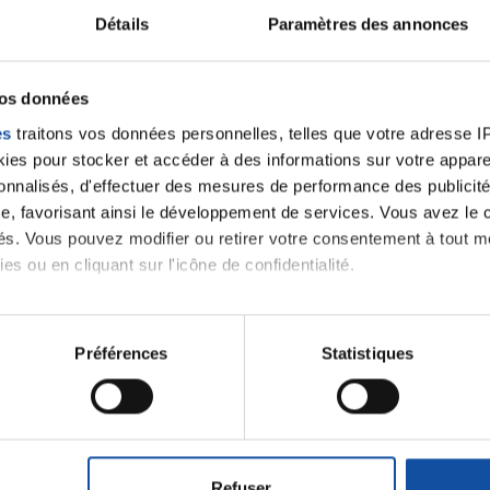
Détails
Paramètres des annonces
ancer une nouvelle discussion vous aurez besoin de vous 
vos données
Se connecter
Créer un nouveau compte
es
traitons vos données personnelles, telles que votre adresse IP,
es pour stocker et accéder à des informations sur votre appareil
sonnalisés, d'effectuer des mesures de performance des publicité
e, favorisant ainsi le développement de services. Vous avez le ch
ités. Vous pouvez modifier ou retirer votre consentement à tout 
es ou en cliquant sur l'icône de confidentialité.
imerions également :
tions sur votre localisation géographique qui peuvent être précis
Préférences
Statistiques
Thématiques
eil en l'analysant activement pour en relever les caractéristique
aitement de vos données personnelles et définir vos préférences
roïde et des voies respiratoires
Cancer du sein
er ou retirer votre consentement à tout moment à partir de la dé
Refuser