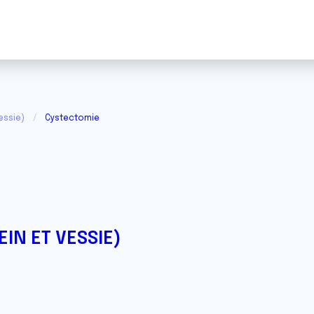
essie)
Cystectomie
IN ET VESSIE)