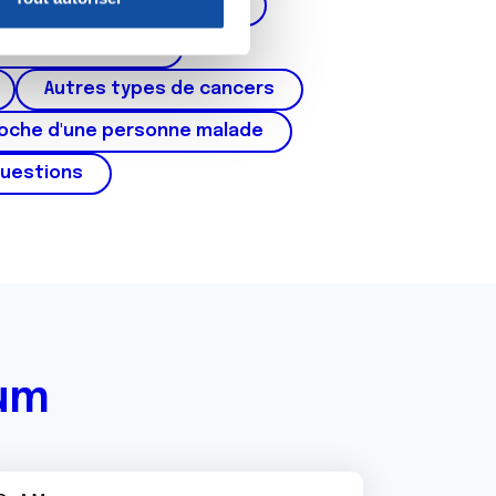
corps de l'utérus, ovaires)
nnalités relatives aux médias
on de notre site avec nos
cer du testicule
 d'autres informations que
Autres types de cancers
roche d'une personne malade
questions
rum