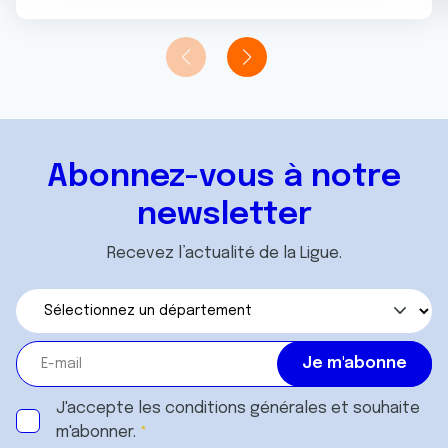
n
notre site avec nos partenaires de médias sociaux, de
t
publicité et d'analyse, qui peuvent combiner celles-ci
avec d'autres informations que vous leur avez fournies
ou qu'ils ont collectées lors de votre utilisation de leurs
services.
Abonnez-vous à notre
newsletter
Recevez l’actualité de la Ligue.
J'accepte les
conditions générales
et souhaite
m'abonner.