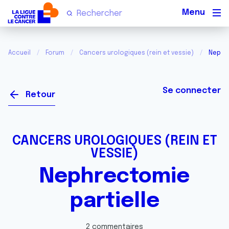
Men
Accueil
Forum
Cancers urologiques (rein et vessie)
Nephre
Se connecter
Retour
CANCERS UROLOGIQUES (REIN ET
VESSIE)
Nephrectomie
partielle
2 commentaires