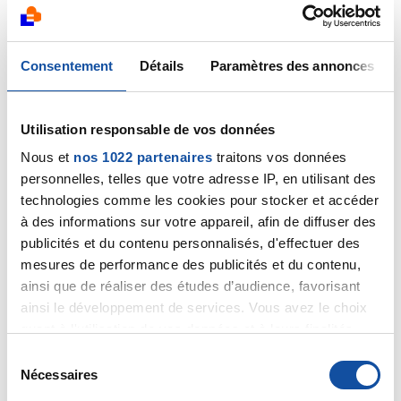
néphrectomie partielle doit assurer votre guérison.
J'espère que cette fuite urinaire sera une
complication post-opératoire rapidement résolue,
tenez-nous au courant.
Consentement
Détails
Paramètres des annonces
Cordialement
Utilisation responsable de vos données
Dr Marceau
Nous et
nos 1022 partenaires
traitons vos données
Citer
personnelles, telles que votre adresse IP, en utilisant des
technologies comme les cookies pour stocker et accéder
à des informations sur votre appareil, afin de diffuser des
publicités et du contenu personnalisés, d'effectuer des
mesures de performance des publicités et du contenu,
ainsi que de réaliser des études d’audience, favorisant
GRAUSEM
ainsi le développement de services. Vous avez le choix
11/06/2024 - 18:53
quant à l'utilisation de vos données et à leurs finalités.
Vous pouvez modifier ou retirer votre consentement à
S
tout moment en consultant la Déclaration relative aux
Nécessaires
é
cookies ou en cliquant sur l'icône de confidentialité.
l