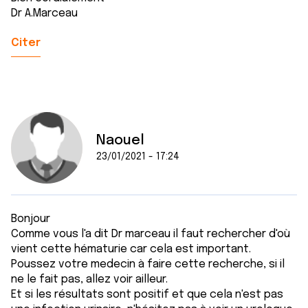
avec d'autres informations que vous leur avez fournies
Dr A.Marceau
ou qu'ils ont collectées lors de votre utilisation de leurs
services.
Citer
Naouel
23/01/2021 - 17:24
Bonjour
Comme vous l'a dit Dr marceau il faut rechercher d'où
vient cette hématurie car cela est important.
Poussez votre medecin à faire cette recherche, si il
ne le fait pas, allez voir ailleur.
Et si les résultats sont positif et que cela n'est pas