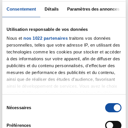
aurez des témoignages sur ce forum qui pourront
vous rassurer. Donnez-nous de vos nouvelles si vous
Consentement
Détails
Paramètres des annonces
le souhaitez, quand vous aurez eu une autre
consultation.
Utilisation responsable de vos données
Citer
Nous et
nos 1022 partenaires
traitons vos données
personnelles, telles que votre adresse IP, en utilisant des
technologies comme les cookies pour stocker et accéder
à des informations sur votre appareil, afin de diffuser des
publicités et du contenu personnalisés, d'effectuer des
Dr A.Marceau
mesures de performance des publicités et du contenu,
23/01/2021 - 10:20
ainsi que de réaliser des études d’audience, favorisant
ainsi le développement de services. Vous avez le choix
quant à l'utilisation de vos données et à leurs finalités.
Vous pouvez modifier ou retirer votre consentement à
S
Bonjour,
tout moment en consultant la Déclaration relative aux
Nécessaires
é
De votre histoire, je retiens qu'il s'agit d'une hématurie
cookies ou en cliquant sur l'icône de confidentialité.
l
microscopique, c'est à dire invisible à l'oeil nu. Si celle-
e
ci est présente depuis longtemps (vous dites depuis
Préférences
Si vous le permettez, nous aimerions également :