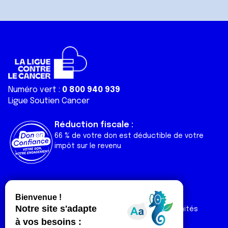
Numéro vert :
0 800 940 939
Ligue Soutien Cancer
Réduction fiscale :
66 % de votre don est déductible de votre
impôt sur le revenu
Liens utiles
Espaces
Nos actualités
Forum
Nos publications
Espace Ligue & comités
Contact
Espace chercheur