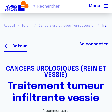
Men
Accueil
Forum
Cancers urologiques (rein et vessie)
Traite
Se connecter
Retour
CANCERS UROLOGIQUES (REIN ET
VESSIE)
Traitement tumeur
infiltrante vessie
1 commentaire