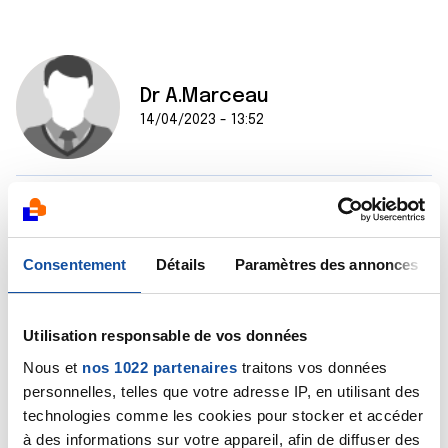
Dr A.Marceau
14/04/2023 - 13:52
Bonjour,
Le traitement de référence d'une tumeur infiltrante
de la vessie est en effet la cystectomie, avec le plus
Consentement
Détails
Paramètres des annonces
souvent la confection d'une néo-vessie réalisée avec
un morceau d'intestin. Mais la décision est prise après
concertation entre l'urologue et l'oncologue, et après
Utilisation responsable de vos données
échanges avec le patient.
Bien cordialement
Nous et
nos 1022 partenaires
traitons vos données
Dr A.Marceau
personnelles, telles que votre adresse IP, en utilisant des
technologies comme les cookies pour stocker et accéder
Citer
à des informations sur votre appareil, afin de diffuser des