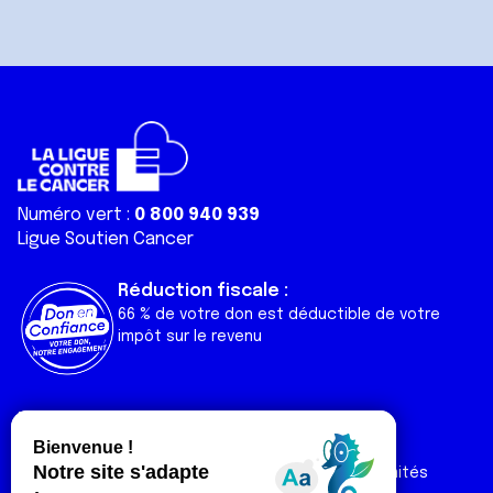
Numéro vert :
0 800 940 939
Ligue Soutien Cancer
Réduction fiscale :
66 % de votre don est déductible de votre
impôt sur le revenu
Liens utiles
Espaces
Nos actualités
Forum
Nos publications
Espace Ligue & comités