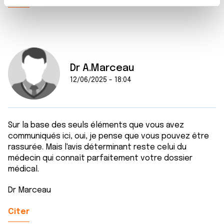
t
Les cookies nous permettent de personnaliser le contenu
e
et les annonces, d'offrir des fonctionnalités relatives aux
m
médias sociaux et d'analyser notre trafic. Nous
e
partageons également des informations sur l'utilisation de
n
notre site avec nos partenaires de médias sociaux, de
t
publicité et d'analyse, qui peuvent combiner celles-ci
Dr A.Marceau
avec d'autres informations que vous leur avez fournies
12/06/2025 - 18:04
ou qu'ils ont collectées lors de votre utilisation de leurs
services.
Sur la base des seuls éléments que vous avez
communiqués ici, oui, je pense que vous pouvez être
rassurée. Mais l'avis déterminant reste celui du
médecin qui connaît parfaitement votre dossier
médical.
Dr Marceau
Citer