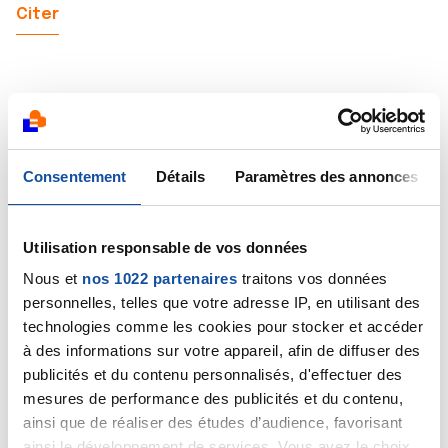
Citer
Sarah@4584
Consentement
Détails
Paramètres des annonces
12/06/2025 - 10:10
Utilisation responsable de vos données
Merci pour votre réponse docteur.
Nous et
nos 1022 partenaires
traitons vos données
personnelles, telles que votre adresse IP, en utilisant des
Oui je vais aller chez mon urologue mais près de deux
technologies comme les cookies pour stocker et accéder
mois d'attente pour un rdv de nos jours...
à des informations sur votre appareil, afin de diffuser des
publicités et du contenu personnalisés, d'effectuer des
c'est pour ça que je vous posais cette question car je
voulais être un peu rassurée en attendant et dans
mesures de performance des publicités et du contenu,
votre précédent message vous disiez "tous ces
ainsi que de réaliser des études d’audience, favorisant
éléments vont à l'encontre d'une pathologie maligne"
ainsi le développement de services. Vous avez le choix