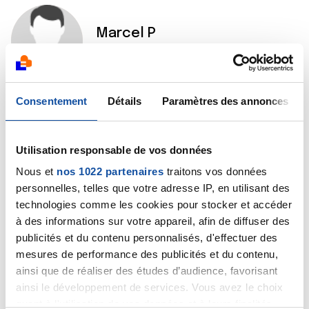
Marcel P
04/01/2025 - 16:27
Consentement
Détails
Paramètres des annonces
Bonjour.
Ayant eu un cancer rénal, je confirme que le scanner
abdominal injecté et l’uroscanner sont les examens
Utilisation responsable de vos données
de référence pour le diagnostic de ce type de
Nous et
nos 1022 partenaires
traitons vos données
pathologie.
L’irm peut être proposée en cas d’allergie au produit
personnelles, telles que votre adresse IP, en utilisant des
de contraste.
technologies comme les cookies pour stocker et accéder
à des informations sur votre appareil, afin de diffuser des
Autrement dit, si le scanner ne trouve rien, vous
publicités et du contenu personnalisés, d'effectuer des
pouvez être totalement rassuré.
mesures de performance des publicités et du contenu,
ainsi que de réaliser des études d’audience, favorisant
ainsi le développement de services. Vous avez le choix
quant à l'utilisation de vos données et à leurs finalités.
Citer