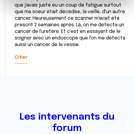
e
et les annonces, d'offrir des fonctionnalités relatives aux
que j'avais juste eu un coup de fatigue surtout
m
médias sociaux et d'analyser notre trafic. Nous
que ma soeur était décédée, la veille, d'un autre
e
partageons également des informations sur l'utilisation de
cancer. Heureusement ce scanner m'avait été
n
notre site avec nos partenaires de médias sociaux, de
prescrit 2 semaines après. Là, on me détecta un
t
publicité et d'analyse, qui peuvent combiner celles-ci
cancer de l'uretère. Et c'est en essayant de le
soigner avec un endoscope que l'on me détecta
avec d'autres informations que vous leur avez fournies
aussi un cancer de la vessie.
ou qu'ils ont collectées lors de votre utilisation de leurs
services.
Citer
Les intervenants du
forum