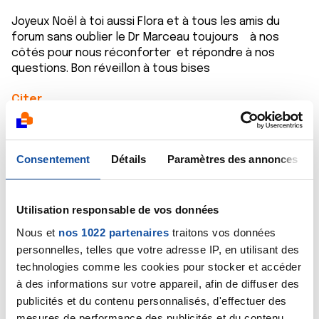
Joyeux Noël à toi aussi Flora et à tous les amis du
forum sans oublier le Dr Marceau toujours à nos
côtés pour nous réconforter et répondre à nos
questions. Bon réveillon à tous bises
Citer
Consentement
Détails
Paramètres des annonces
rob
Utilisation responsable de vos données
24/12/2023 - 14:15
Nous et
nos 1022 partenaires
traitons vos données
personnelles, telles que votre adresse IP, en utilisant des
technologies comme les cookies pour stocker et accéder
Salut Flora ,
à des informations sur votre appareil, afin de diffuser des
publicités et du contenu personnalisés, d'effectuer des
Un joyeux noël a vous tous sur le forum et un bon
mesures de performance des publicités et du contenu,