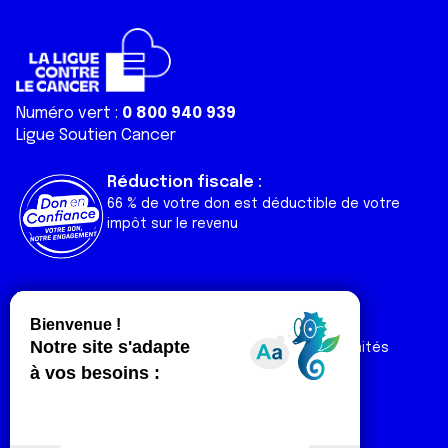
Numéro vert :
0 800 940 939
Ligue Soutien Cancer
Réduction fiscale :
66 % de votre don est déductible de votre
impôt sur le revenu
Liens utiles
Espaces
Nos actualités
Forum
Nos publications
Espace Ligue & comités
Contact
Espace chercheur
Devenir partenaire
Espace presse
Magazine Vivre
Intranet